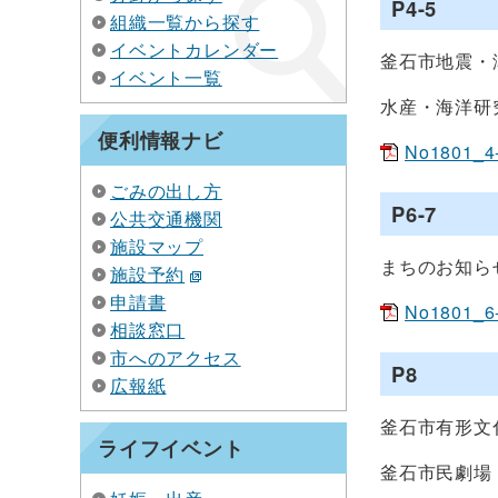
P4-5
組織一覧から探す
イベントカレンダー
釜石市地震・
イベント一覧
水産・海洋研
便利情報ナビ
No1801_4
ごみの出し方
P6-7
公共交通機関
施設マップ
まちのお知ら
施設予約
申請書
No1801_6
相談窓口
市へのアクセス
P8
広報紙
釜石市有形文
ライフイベント
釜石市民劇場