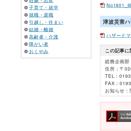
妊娠・出産
No1801_8
子育て・就学
就職・退職
津波災害ハ
引越し・住まい
結婚・離婚
ハザードマッ
高齢者・介護
障がい者
この記事に
おくやみ
総務企画部
住所：
〒0
TEL：
0193
FAX：
0193
お知らせ：