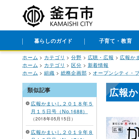
暮らしのガイド
子育て・教育
ホーム
カテゴリ
分野
広聴・広報
広報か
ホーム
カテゴリ
区分
新着情報
ホーム
組織
総務企画部
オープンシティ・
広報か
類似記事
広報かまいし２０１８年５
月１５日号（No.1688）
2018年05月15日
広報かまいし２０１９年８