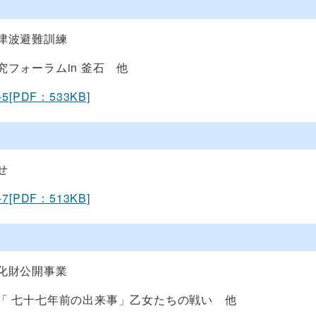
津波避難訓練
究フォーラムin 釜石 他
-5[PDF：533KB]
せ
-7[PDF：513KB]
化財公開事業
「 七十七年前の出来事」乙女たちの戦い 他