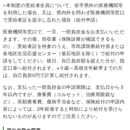
○本制度の受給者全員について、岩手県外の医療機関等
を利用した場合、又は、県内外を問わず医療機関等窓口
で受給者証を提示し忘れた場合（給付申請）
医療機関等窓口で、一旦、一部負担金をお支払いいただ
きます。その後、領収書（保険診療が確認できるも
の）、受給者証を持参のうえ、市民課医療給付係または
各地区生活応援センター（釜石地区を除く）で給付の申
請をしてください。後日、自己負担額を超えた分が、指
定口座へ給付されます。※０歳～高校生年齢帯までの方
は、自己負担0円で計算し給付されます。
なお、支払った一部負担金の申請期限は、支払日から５
年以内ですが、療養費（コルセット、治療用眼鏡な
ど）、高額療養費、傷病手当金など、保険給付の申請内
容によっては、2年経過すると時効により給付を受けら
れないものがありますのでご注意ください。