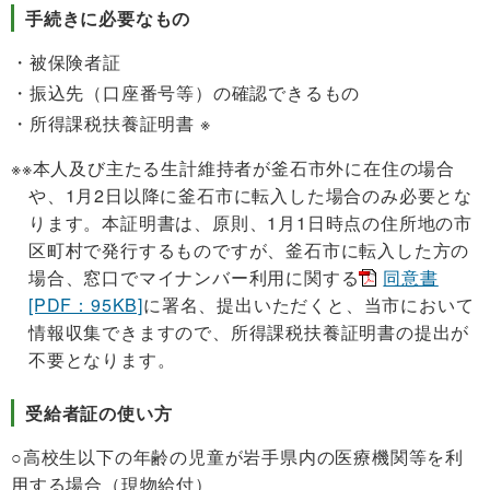
手続きに必要なもの
被保険者証
振込先（口座番号等）の確認できるもの
所得課税扶養証明書 ※
※本人及び主たる生計維持者が釜石市外に在住の場合
や、1月2日以降に釜石市に転入した場合のみ必要とな
ります。本証明書は、原則、1月1日時点の住所地の市
区町村で発行するものですが、釜石市に転入した方の
場合、窓口でマイナンバー利用に関する
同意書
[PDF：95KB]
に署名、提出いただくと、当市において
情報収集できますので、所得課税扶養証明書の提出が
不要となります。
受給者証の使い方
○高校生以下の年齢の児童が岩手県内の医療機関等を利
用する場合（現物給付）