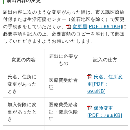
届出内容の変更
届出内容に次のような変更があった際は、市民課医療給
付係または生活応援センター（釜石地区を除く）で変更
の手続きをしていただくか、
変更届[PDF：65.1KB]
に
必要事項を記入の上、必要書類のコピーを添付して郵送
していただきますようお願いいたします。
届出に必要な
変更の内容
記入の仕方
もの
氏名、住所に
氏名、住所変
医療費受給者
変更があった
更[PDF：
証
とき
69.8KB]
加入保険に変
医療費受給者
保険変更
更があったと
証・健康保険
[PDF：79.6KB]
き
証