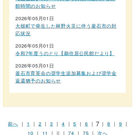
館時間のお知らせ
2026年05月01日
大槌町で発生した林野火災に伴う釜石市の対
応状況
2026年05月01日
令和7年度うのとり【鵜住居公民館だより】
2026年05月01日
釜石市育英会の奨学生追加募集および奨学金
返還猶予のお知らせ
7
前へ
|
1
|
2
|
3
|
4
|
5
|
6
|
|
8
|
9
|
10
|
11
|
||
|
74
|
75
|
次へ