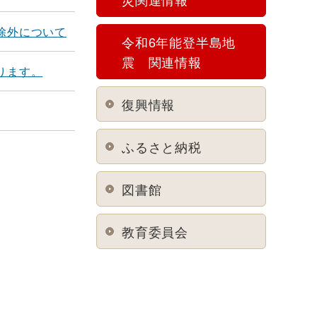
除外について
令和6年能登半島地
震 関連情報
ります。
復興情報
ふるさと納税
図書館
教育委員会