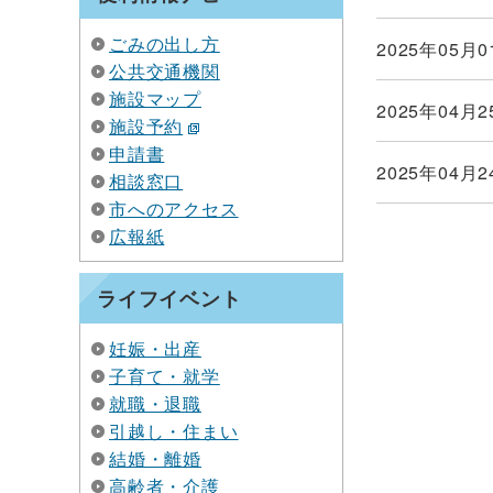
ごみの出し方
2025年05月0
公共交通機関
施設マップ
2025年04月2
施設予約
申請書
2025年04月2
相談窓口
市へのアクセス
広報紙
ライフイベント
妊娠・出産
子育て・就学
就職・退職
引越し・住まい
結婚・離婚
高齢者・介護