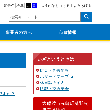
背景色
標準
黒
青
ふりがなをつける
よみあげる
事業者の方へ
市政情報
いざというときは
防災・災害情報
ハザードマップ
休日診療案内
防犯・交通安全
ですか？
大船渡市赤崎町林野火
災関連情報