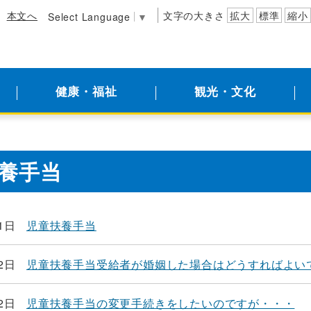
本文へ
文字の大きさ
拡大
標準
縮小
Select Language
▼
健康・福祉
観光・文化
養手当
1日
児童扶養手当
2日
児童扶養手当受給者が婚姻した場合はどうすればよい
2日
児童扶養手当の変更手続きをしたいのですが・・・