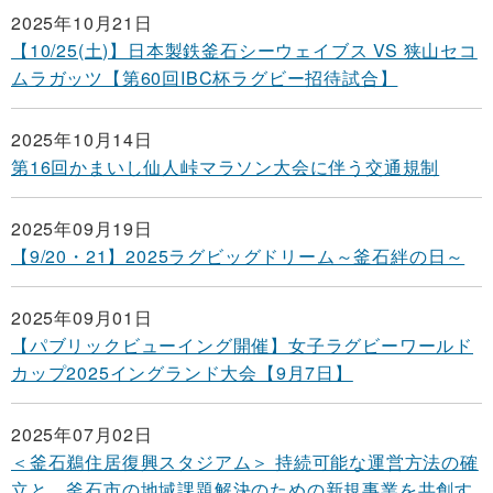
2025年10月21日
【10/25(土)】日本製鉄釜石シーウェイブス VS 狭山セコ
ムラガッツ【第60回IBC杯ラグビー招待試合】
2025年10月14日
第16回かまいし仙人峠マラソン大会に伴う交通規制
2025年09月19日
【9/20・21】2025ラグビッグドリーム～釜石絆の日～
2025年09月01日
【パブリックビューイング開催】女子ラグビーワールド
カップ2025イングランド大会【9月7日】
2025年07月02日
＜釜石鵜住居復興スタジアム＞ 持続可能な運営方法の確
立と、釜石市の地域課題解決のための新規事業を共創す