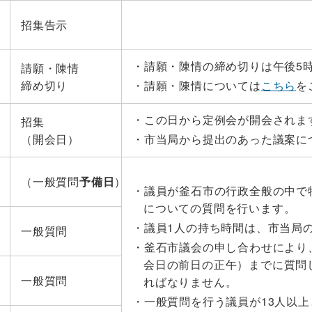
招集告示
請願・陳情の締め切りは午後5
請願・陳情
締め切り
請願・陳情については
こちら
を
この日から定例会が開会されま
招集
（開会日）
市当局から提出のあった議案に
（一般質問
予備日
）
議員が釜石市の行政全般の中で
についての質問を行います。
議員1人の持ち時間は、市当局
一般質問
釜石市議会の申し合わせにより
会日の前日の正午）までに質問
一般質問
ればなりません。
一般質問を行う議員が13人以上