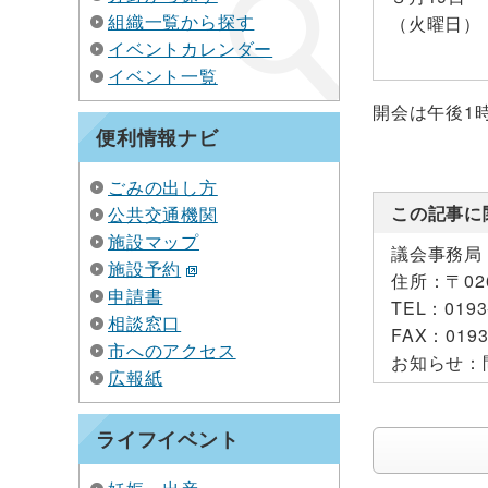
組織一覧から探す
（火曜日）
イベントカレンダー
イベント一覧
開会は午後1
便利情報ナビ
ごみの出し方
この記事に
公共交通機関
施設マップ
議会事務局
施設予約
住所：
〒0
申請書
TEL：
0193
相談窓口
FAX：
0193
市へのアクセス
お知らせ：
広報紙
ライフイベント