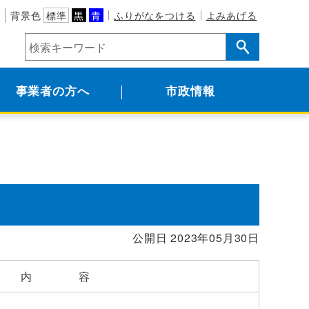
背景色
標準
黒
青
ふりがなをつける
よみあげる
事業者の方へ
市政情報
公開日 2023年05月30日
内 容