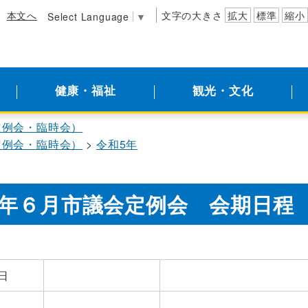
本文へ
文字の大きさ
拡大
標準
縮小
Select Language
▼
健康・福祉
観光・文化
定例会・臨時会）
定例会・臨時会）
令和5年
年６月市議会定例会 会期日程
日