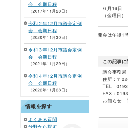
会 会期日程
６月16日
2017年11月28日
（金曜日）
令和２年12月市議会定例
会 会期日程
開会は午後1
2020年11月30日
令和３年12月市議会定例
会 会期日程
この記事に
2021年11月29日
議会事務局
令和４年12月市議会定例
住所：
〒0
会 会期日程
TEL：
0193
2022年11月28日
FAX：
0193
お知らせ：
情報を探す
よくある質問
分野から探す