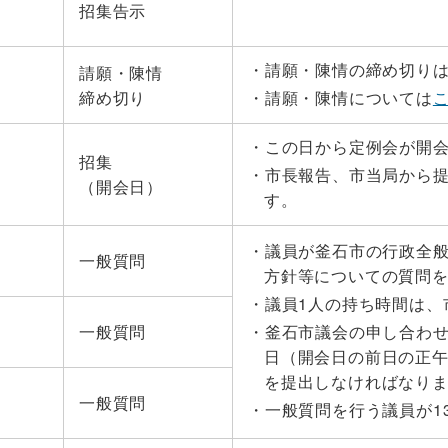
招集告示
請願・陳情の締め切りは
請願・陳情
締め切り
請願・陳情については
この日から定例会が開
招集
市長報告、市当局から
（開会日）
す。
議員が釜石市の行政全
一般質問
方針等についての質問
議員1人の持ち時間は、
一般質問
釜石市議会の申し合わ
日（開会日の前日の正
を提出しなければなり
一般質問
一般質問を行う議員が1