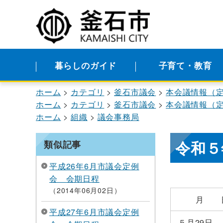
暮らしのガイド
子育て・教育
ホーム
カテゴリ
釜石市議会
本会議情報（
ホーム
カテゴリ
釜石市議会
本会議情報（
ホーム
組織
議会事務局
令和５
類似記事
平成26年6月市議会定例
会 会期日程
2014年06月02日
月 
平成27年6月市議会定例
５月29日