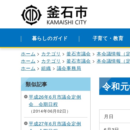
暮らしのガイド
子育て・教育
ホーム
カテゴリ
釜石市議会
本会議情報（
ホーム
カテゴリ
釜石市議会
本会議情報（
ホーム
組織
議会事務局
令和元
類似記事
平成26年6月市議会定例
会 会期日程
2014年06月02日
月日
平成27年6月市議会定例
6月3日