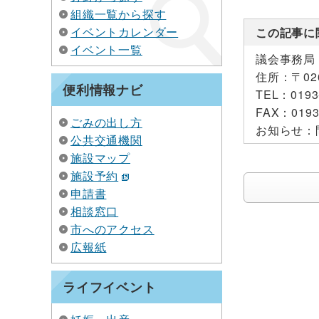
組織一覧から探す
イベントカレンダー
この記事に
イベント一覧
議会事務局
住所：
〒0
便利情報ナビ
TEL：
0193
FAX：
0193
ごみの出し方
お知らせ：
公共交通機関
施設マップ
施設予約
申請書
相談窓口
市へのアクセス
広報紙
ライフイベント