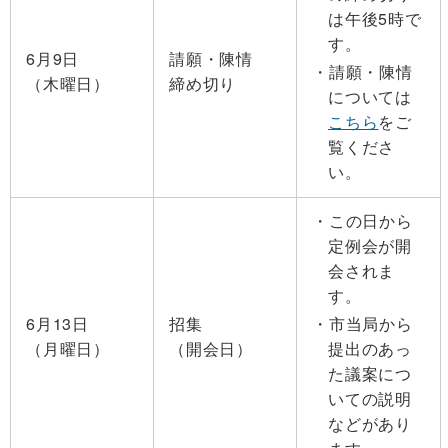
は午後5時で
す。
6月9日
請願・陳情
請願・陳情
（木曜日）
締め切り
については
こちら
をご
覧くださ
い。
この日から
定例会が開
会されま
す。
6月13日
招集
市当局から
（月曜日）
（開会日）
提出のあっ
た議案につ
いての説明
などがあり