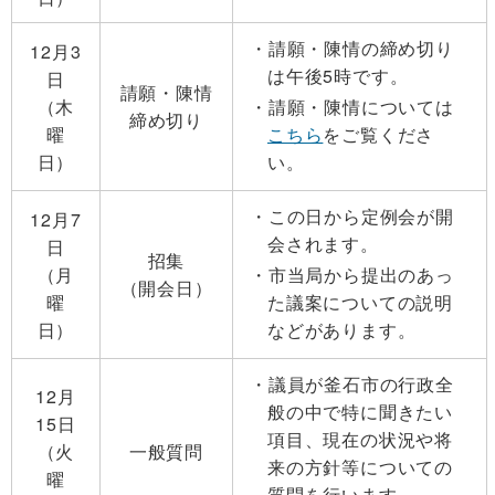
請願・陳情の締め切り
12月3
は午後5時です。
日
請願・陳情
（木
請願・陳情については
締め切り
曜
こちら
をご覧くださ
日）
い。
この日から定例会が開
12月7
会されます。
日
招集
（月
市当局から提出のあっ
（開会日）
曜
た議案についての説明
日）
などがあります。
議員が釜石市の行政全
12月
般の中で特に聞きたい
15日
項目、現在の状況や将
（火
一般質問
来の方針等についての
曜
質問を行います。