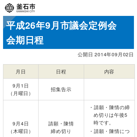
平成26年9月市議会定例会
会期日程
公開日 2014年09月02日
月日
日程
内容
9月1日
招集告示
（月曜日）
請願・陳情の締
め切りは午後5
時です。
9月4日
請願・陳情
（木曜日）
締め切り
請願・陳情につ