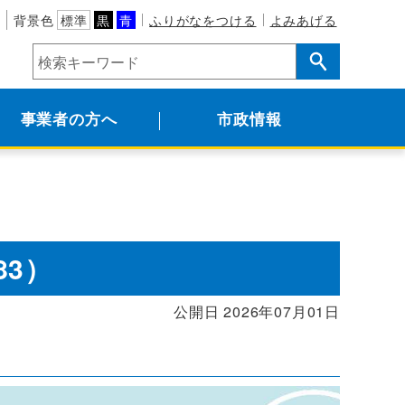
背景色
標準
黒
青
ふりがなをつける
よみあげる
事業者の方へ
市政情報
83）
公開日 2026年07月01日