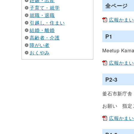
妊娠・出産
全ページ
子育て・就学
就職・退職
広報かまいしN
引越し・住まい
結婚・離婚
P1
高齢者・介護
障がい者
Meetup Kama
おくやみ
広報かまいしN
P2-3
釜石市新庁舎
お願い 指定
広報かまいしN