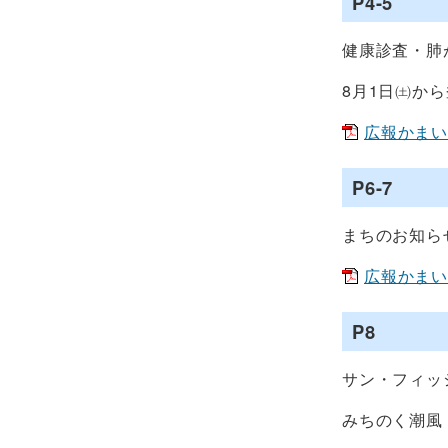
P4-5
健康診査・肺
8月1日㈯か
広報かまいしN
P6-7
まちのお知ら
広報かまいしN
P8
サン・フィッ
みちのく潮風