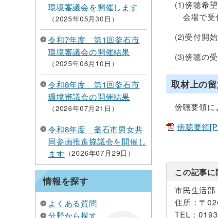
(1)傍聴希
環境審議会を開催します
会場で受付
2025年05月30日
(2)受付開始
令和7年度 第1回釜石市
環境審議会の開催結果
(3)傍聴の
2025年06月10日
取材上の留
令和8年度 第1回釜石市
環境審議会の開催結果
傍聴要領によ
2026年07月21日
傍聴要領[PD
令和8年度 釜石市男女共
同参画推進協議会を開催し
ます
2026年07月29日
この記事に
情報を探す
市民生活部
住所：
〒0
よくある質問
TEL：
0193
分野から探す