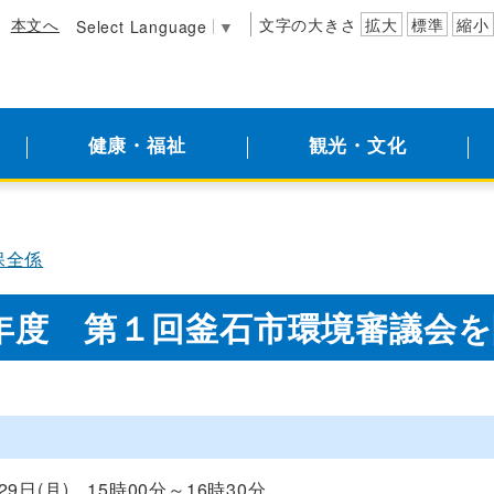
本文へ
文字の大きさ
拡大
標準
縮小
Select Language
▼
健康・福祉
観光・文化
保全係
年度 第１回釜石市環境審議会
9日(月) 15時00分～16時30分