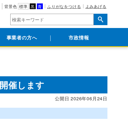
背景色
標準
黒
青
ふりがなをつける
よみあげる
事業者の方へ
市政情報
を開催します
公開日 2026年06月24日