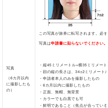
この写真が旅券に転写されます。必
写真は
申請書に貼らないでください。
縦45ミリメートル×横35ミリメー
写真
顔の縦の長さは、34±2ミリメート
（6カ月以内
申請者本人のみを撮影したもの
に撮影したも
6カ月以内に撮影したもの
の）
正面、無帽、無背景
カラーでも白黒でも可
鮮明であること（焦点が合っている