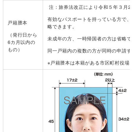
注：旅券法改正により令和５年３月2
有効なパスポートを持っている方で、
戸籍謄本
略できます。
（発行日から
未成年の方、一時帰国者の方は省略で
6カ月以内の
もの）
同一戸籍内の複数の方が同時の申請す
※戸籍謄
本は本籍がある市区町村役場