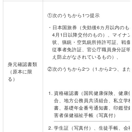
①次のうちから1つ提示
日本国旅券（失効後6カ月以内のも
4月1日以降交付のもの）、マイナ
状、猟銃・空気銃所持許可証、戦傷
従事者免許証、官公庁職員身分証明
え防止がなされているもの）、
身元確認書類
②次のうちから2つ（1.から2つ、または
（原本に限
る）
資格確認書（国民健康保険、健康
合、地方公務員共済組合、私立学
書、基礎年金番号通知書、印鑑登
害者保健福祉手帳（写真付）
学生証（写真付）、生徒手帳、会