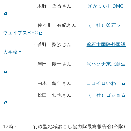
・木野 遥香さん
㈱かまいしDMC
・佐々川 有紀さん
（一社）釜石シー
ウェイブスRFC
・菅野 梨沙さん
釜石市国際外国語
大学校
・津田 陽一さん
㈱パソナ東北創生
・曲木 鈴佳さん
ココイロいわて
・松田 知也さん
（一社）ゴジョる
17時～ 行政型地域おこし協力隊最終報告会(卒隊)