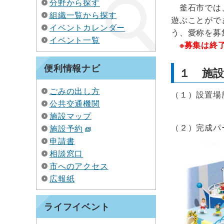
分野から探す
釜石市では
組織一覧から探す
遊ぶことがで
イベントカレンダー
う、愛称を募
イベント一覧
※
募集は終
便利情報ナビ
１ 施
ごみの出し方
（１）設置
公共交通機関
イオン
施設マップ
（２）完成パ
施設予約
申請書
相談窓口
市へのアクセス
広報紙
ライフイベント