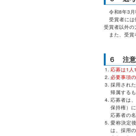
令和8年3月
受賞者には個
受賞者以外の
また、受賞者
６ 注
応募は1人
必要事項
採用された
帰属する
応募者は、
保持権）
応募者の
愛称決定
は、採用