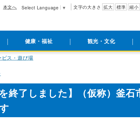
本文へ
文字の大きさ
拡大
標準
縮小
Select Language
▼
健康・福祉
観光・文化
ービス・遊び場
ー
を終了しました】（仮称）釜石
す