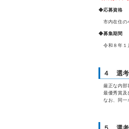
◆応募資格
市内在住の小
◆募集期間
令和８年１月
４ 選
厳正な内部審
最優秀賞及び
なお、同一名
５ 選