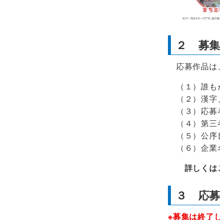
２ 募
応募作品は、
（１）誰もが
（２）漢字、
（３）応募者
（４）第三者
（５）公序良
（６）企業名
詳しくは
３ 応
※
募集は終了