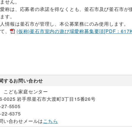
いません。
た愛称は、応募者の承諾を得なくとも、釜石市及び釜石市が
します。
個人情報は釜石市が管理し、本公募業務にのみ使用します。
って、
(仮称)釜石市室内の遊び場愛称募集要項[PDF：617K
関するお問い合わせ
 こども家庭センター
26-0025 岩手県釜石市大渡町3丁目15番26号
-27-5505
-22-6375
問い合わせメールは
こちら