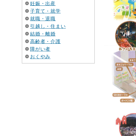
妊娠・出産
子育て・就学
就職・退職
引越し・住まい
結婚・離婚
高齢者・介護
障がい者
おくやみ