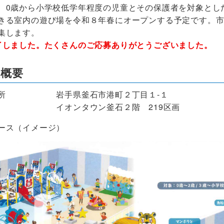
、0歳から小学校低学年程度の児童とその保護者を対象とし
きる室内の遊び場を令和８年春にオープンする予定です。
集します。
了しました。たくさんのご応募ありがとうございました。
設概要
場所 岩手県釜石市港町２丁目１-１
タウン釜石２階 219区画
ース（イメージ）