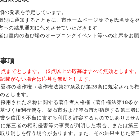
頃の発表を予定しています。
別に通知するとともに、市ホームページ等でも氏名等を発
方への結果通知に代えさせていただきます。
は室内の遊び場のオープニングイベント等への出席をお願
意事項
1点までとします。（2点以上の応募はすべて無効とします
の記載がない場合は応募を無効とします。
愛称の著作権（著作権法第27条及び第28条に規定される
ものとします。
採用された名称に関する著作者人格権（著作権法第18条か
に基づく権利行使を、釜石市および釜石市が指定する第三者
名誉や信用を不当に害する利用を許容するものではありませ
後に第三者の権利侵害等の事実が判明した場合、または第三
の取り消しを行う場合があります。また、その結果生じた第