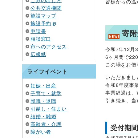
ごみの出し方
皆様からの温
公共交通機関
施設マップ
施設予約
申請書
寄附
相談窓口
市へのアクセス
令和7年12
広報紙
6ヶ月間で22
この場をお借
ライフイベント
いただきまし
令和8年度事
妊娠・出産
事業経過は、
子育て・就学
引き続き、当
就職・退職
引越し・住まい
結婚・離婚
高齢者・介護
受付期
障がい者
令和7年7月1