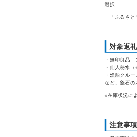
選択
「ふるさと
対象返
・無印良品 
・仙人秘水（
・漁船クルーズ
など、釜石の
※在庫状況に
注意事