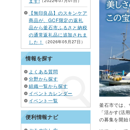
ます!
2022年07月01日
【無印良品】のスキンケア
商品が、GCF限定の返礼
品から釜石市ふるさと納税
の通常返礼品に追加されま
した！
2026年05月27日
情報を探す
よくある質問
分野から探す
組織一覧から探す
イベントカレンダー
イベント一覧
釜石市では、
「活かす(活
便利情報ナビ
の募集を開始