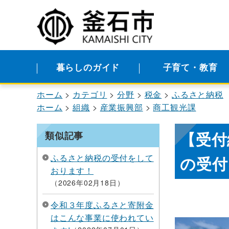
暮らしのガイド
子育て・教育
ホーム
カテゴリ
分野
税金
ふるさと納税
ホーム
組織
産業振興部
商工観光課
【受付
類似記事
ふるさと納税の受付をして
の受付
おります！
2026年02月18日
令和３年度ふるさと寄附金
はこんな事業に使われてい