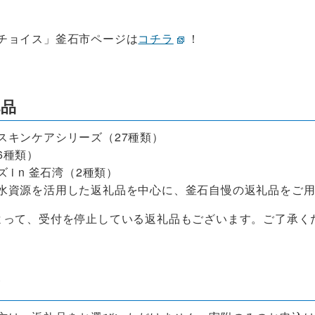
チョイス」釜石市ページは
コチラ
！
礼品
スキンケアシリーズ（27種類）
6種類）
 i n 釜石湾（2種類）
水資源を活用した返礼品を中心に、釜石自慢の返礼品をご
よって、受付を停止している返礼品もございます。ご了承く
項