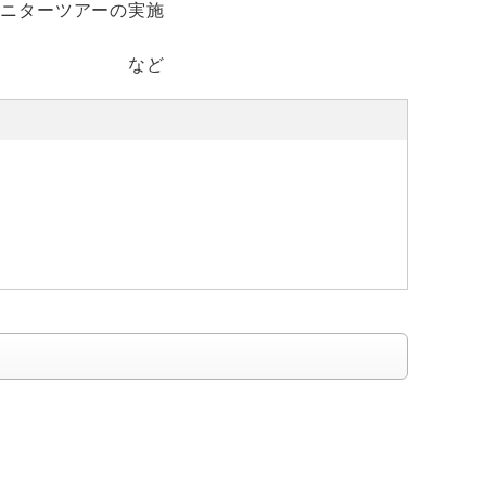
モニター
ツアーの実施
の企画・実施
など