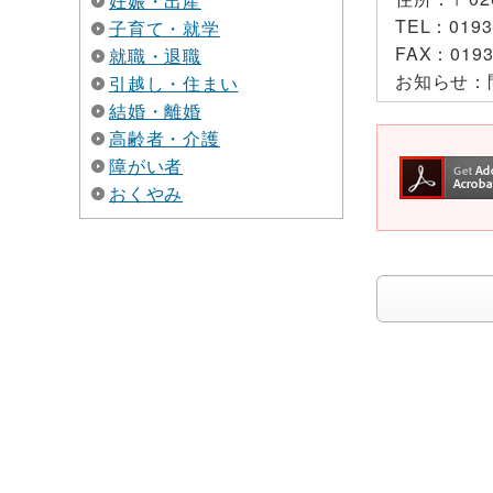
妊娠・出産
TEL：
0193
子育て・就学
FAX：
0193
就職・退職
お知らせ：
引越し・住まい
結婚・離婚
高齢者・介護
障がい者
おくやみ