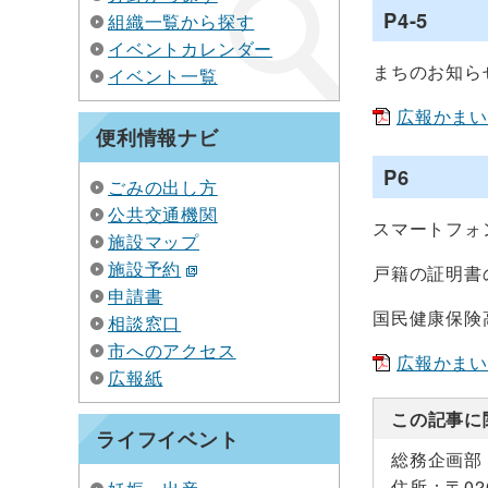
P4-5
組織一覧から探す
イベントカレンダー
まちのお知ら
イベント一覧
広報かまいしN
便利情報ナビ
P6
ごみの出し方
公共交通機関
スマートフォ
施設マップ
施設予約
戸籍の証明書
申請書
国民健康保険
相談窓口
市へのアクセス
広報かまいしN
広報紙
この記事に
ライフイベント
総務企画部
住所：
〒0