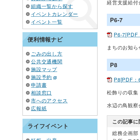
経営支援給付
組織一覧から探す
イベントカレンダー
P6-7
イベント一覧
P6-7[PDF
便利情報ナビ
まちのお知ら
ごみの出し方
公共交通機関
P8
施設マップ
施設予約
P8[PDF：6
申請書
松飾りの収集
相談窓口
市へのアクセス
水辺の鳥観察
広報紙
この記事に
ライフイベント
総務企画部