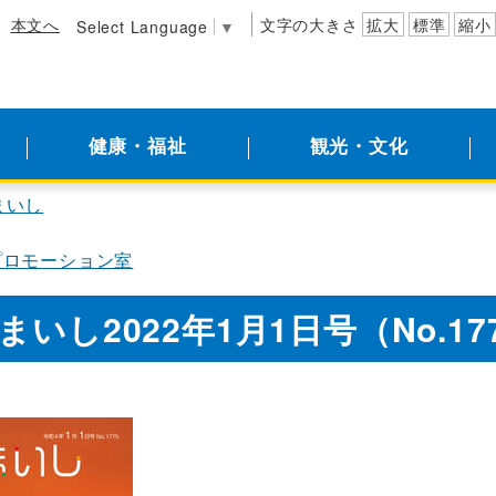
本文へ
文字の大きさ
拡大
標準
縮小
Select Language
▼
健康・福祉
観光・文化
まいし
プロモーション室
まいし2022年1月1日号（No.17