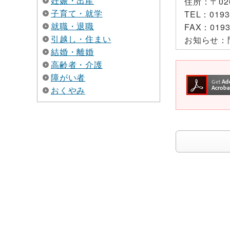
妊娠・出産
住所：
〒0
子育て・就学
TEL：
0193
就職・退職
FAX：
0193
引越し・住まい
お知らせ：
結婚・離婚
高齢者・介護
障がい者
おくやみ