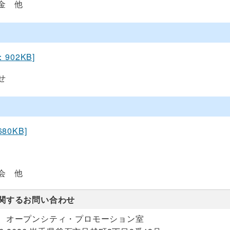
金 他
：902KB]
せ
80KB]
会 他
関するお問い合わせ
 オープンシティ・プロモーション室