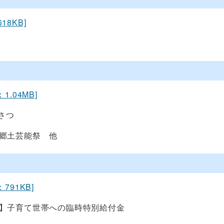
18KB]
：1.04MB]
さつ
市郷土芸能祭 他
：791KB]
付】子育て世帯への臨時特別給付金