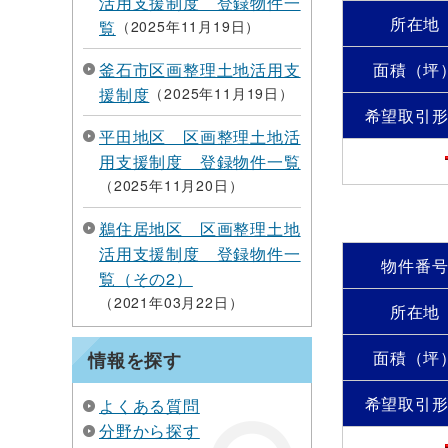
活用支援制度 登録物件一
所在地
覧
2025年11月19日
釜石市区画整理土地活用支
面積（坪
援制度
2025年11月19日
希望取引
平田地区 区画整理土地活
用支援制度 登録物件一覧
2025年11月20日
鵜住居地区 区画整理土地
活用支援制度 登録物件一
物件番
覧（その2）
2021年03月22日
所在地
面積（坪
情報を探す
希望取引
よくある質問
分野から探す