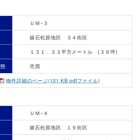
号
ＵＭ−３
嬉石松原地区 ３４街区
）
１３１．３３平方メートル (３９坪)
形態
売買
物件詳細のページ(131 KB pdfファイル)
号
ＵＭ−４
嬉石松原地区 １９街区