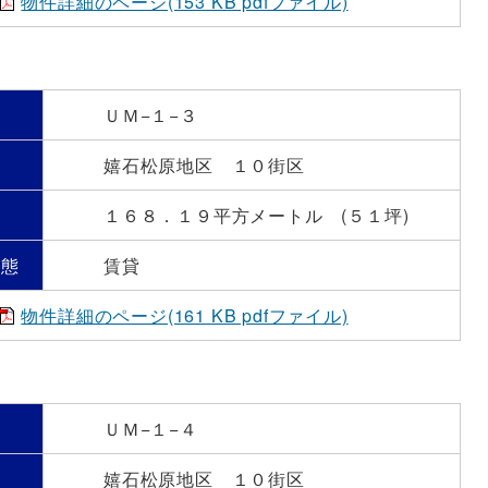
物件詳細のページ(153 KB pdfファイル)
号
ＵＭ−１−３
嬉石松原地区 １０街区
）
１６８．１９平方メートル (５１坪)
形態
賃貸
物件詳細のページ(161 KB pdfファイル)
号
ＵＭ−１−４
嬉石松原地区 １０街区