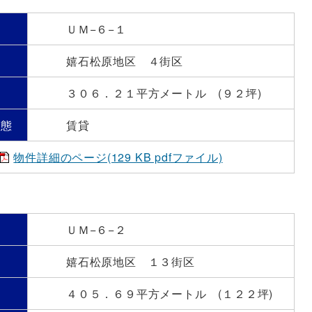
号
ＵＭ−６−１
嬉石松原地区 ４街区
）
３０６．２１平方メートル (９２坪)
形態
賃貸
物件詳細のページ(129 KB pdfファイル)
号
ＵＭ−６−２
嬉石松原地区 １３街区
）
４０５．６９平方メートル (１２２坪)