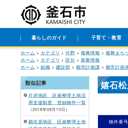
暮らしのガイド
子育て・教育
ホーム
カテゴリ
分野
復興情報
復興まち
ホーム
カテゴリ
区分
新着情報
ホーム
組織
建設部
都市計画課
都市計画
嬉石松
類似記事
片岸地区 区画整理土地活
用支援制度 登録物件一覧
2018年08月13日
鵜住居地区 区画整理土地
物件番