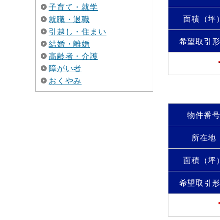
子育て・就学
面積（坪
就職・退職
引越し・住まい
希望取引
結婚・離婚
高齢者・介護
障がい者
おくやみ
物件番
所在地
面積（坪
希望取引