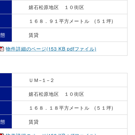
嬉石松原地区 １０街区
）
１６８．９１平方メートル (５１坪)
形態
賃貸
物件詳細のページ(153 KB pdfファイル)
号
ＵＭ−１−２
嬉石松原地区 １０街区
）
１６８．１８平方メートル (５１坪)
形態
賃貸