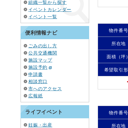
組織一覧から探す
イベントカレンダー
イベント一覧
物件番
便利情報ナビ
所在地
ごみの出し方
公共交通機関
面積（坪
施設マップ
施設予約
希望取引
申請書
相談窓口
市へのアクセス
広報紙
ライフイベント
物件番
妊娠・出産
所在地