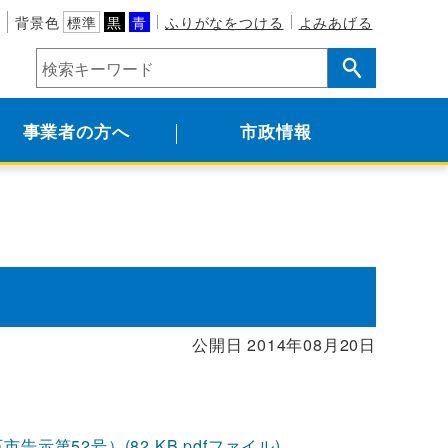
背景色
標準
黒
青
ふりがなをつける
よみあげる
事業者の方へ
市政情報
公開日 2014年08月20日
第52号）(82 KB pdfファイル)