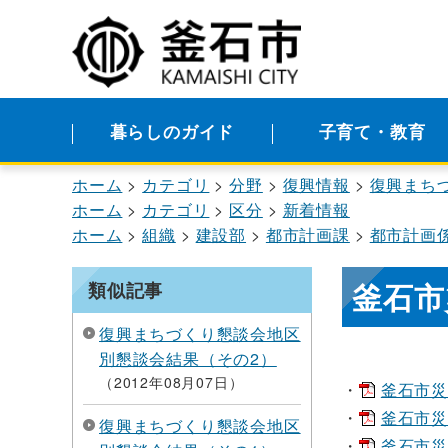
暮らしのガイド
子育て・教育
ホーム
カテゴリ
分野
復興情報
復興まち
ホーム
カテゴリ
区分
新着情報
ホーム
組織
建設部
都市計画課
都市計画
釜石市
類似記事
復興まちづくり懇談会地区
別懇談会結果（その2）
2012年08月07日
釜石市災
釜石市災
復興まちづくり懇談会地区
釜石市災