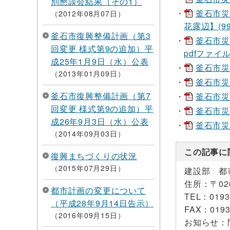
別懇談会結果（その1）
釜石市災
2012年08月07日
花露辺】(99
釜石市復興整備計画（第3
釜石市災
回変更 様式第9の追加）平
pdfファイル
成25年1月9日（水）公表
釜石市災
2013年01月09日
釜石市災
釜石市復興整備計画（第7
釜石市災
回変更 様式第9の追加）平
釜石市災
成26年9月3日（水）公表
釜石市災
2014年09月03日
この記事に
復興まちづくりの状況
2015年07月29日
建設部 都
住所：
〒0
都市計画の変更について
TEL：
0193
（平成28年9月14日告示）
FAX：
0193
2016年09月15日
お知らせ：