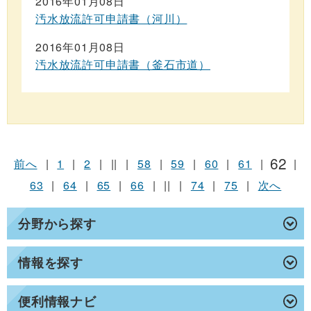
2016年01月08日
汚水放流許可申請書（河川）
2016年01月08日
汚水放流許可申請書（釜石市道）
62
前へ
|
1
|
2
|
||
|
58
|
59
|
60
|
61
|
|
63
|
64
|
65
|
66
|
||
|
74
|
75
|
次へ
分野から探す
情報を探す
便利情報ナビ