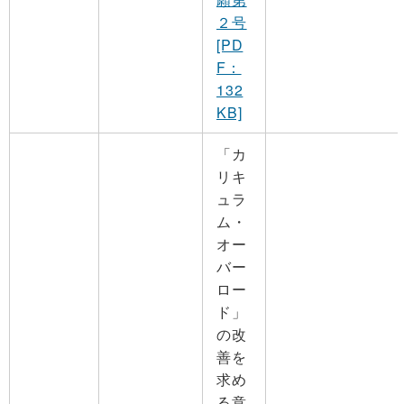
２号
[PD
F：
132
KB]
「カ
リキ
ュラ
ム・
オー
バー
ロー
ド」
の改
善を
求め
る意