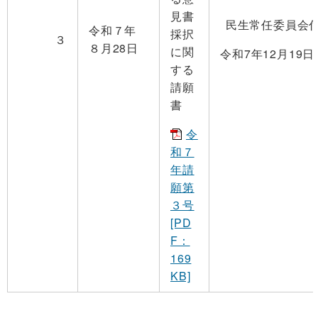
見書
民生常任委員会
令和７年
採択
３
８月28日
に関
令和7年12月19
する
請願
書
令
和７
年請
願第
３号
[PD
F：
169
KB]