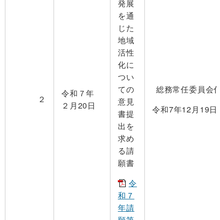
発展
を通
じた
地域
活性
化に
つい
ての
総務常任委員会
令和７年
２
意見
２月20日
令和7年12月19
書提
出を
求め
る請
願書
令
和７
年請
願第