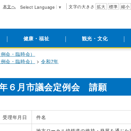
本文へ
文字の大きさ
拡大
標準
縮小
Select Language
▼
健康・福祉
観光・文化
定例会・臨時会）
定例会・臨時会）
令和7年
年６月市議会定例会 請願
受理年月日
件名
地方ローカル線鉄道の維持・発展を通じた