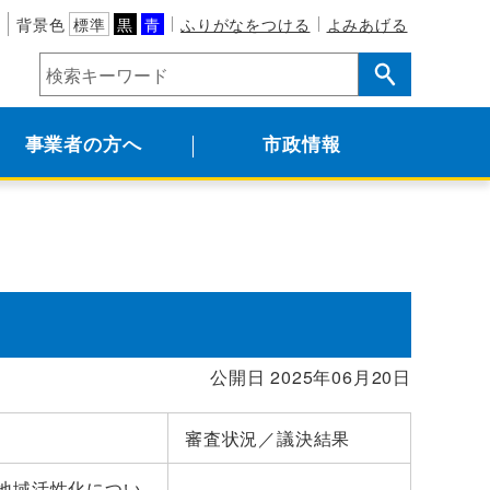
背景色
標準
黒
青
ふりがなをつける
よみあげる
事業者の方へ
市政情報
公開日 2025年06月20日
審査状況／議決結果
地域活性化につい