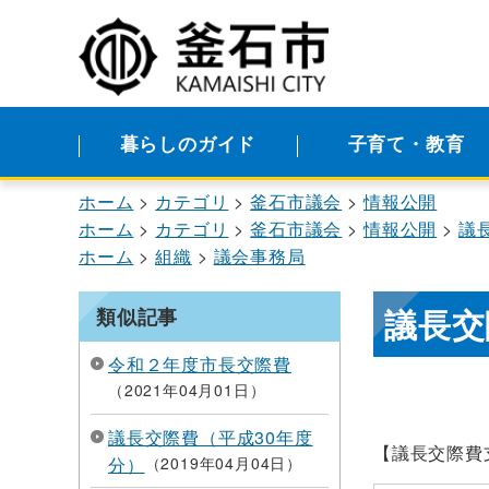
暮らしのガイド
子育て・教育
ホーム
カテゴリ
釜石市議会
情報公開
ホーム
カテゴリ
釜石市議会
情報公開
議
ホーム
組織
議会事務局
議長交
類似記事
令和２年度市長交際費
2021年04月01日
議長交際費（平成30年度
【議長交際
分）
2019年04月04日