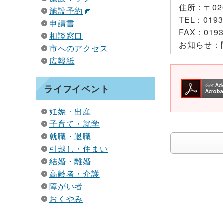
住所：
〒0
施設予約
TEL：
0193
申請書
FAX：
0193
相談窓口
お知らせ：
市へのアクセス
広報紙
ライフイベント
妊娠・出産
子育て・就学
就職・退職
引越し・住まい
結婚・離婚
高齢者・介護
障がい者
おくやみ