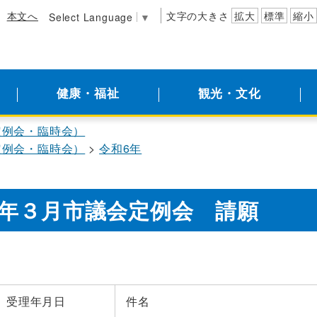
本文へ
文字の大きさ
拡大
標準
縮小
Select Language
▼
健康・福祉
観光・文化
定例会・臨時会）
定例会・臨時会）
令和6年
年３月市議会定例会 請願
受理年月日
件名