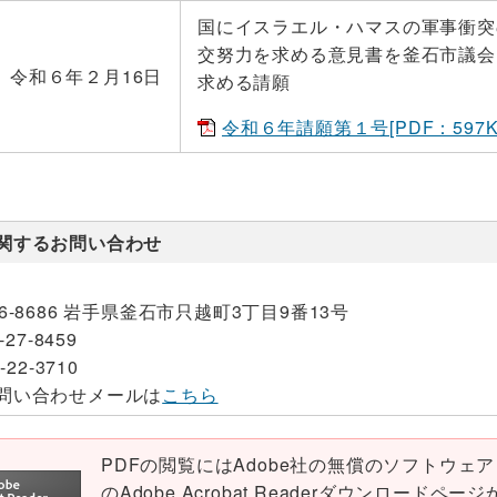
国にイスラエル・ハマスの軍事衝突
交努力を求める意見書を釜石市議会
令和６年２月16日
求める請願
令和６年請願第１号[PDF：597K
関するお問い合わせ
26-8686 岩手県釜石市只越町3丁目9番13号
-27-8459
-22-3710
問い合わせメールは
こちら
PDFの閲覧にはAdobe社の無償のソフトウェア「Ad
のAdobe Acrobat Readerダウンロード