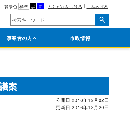
背景色
標準
黒
青
ふりがなをつける
よみあげる
事業者の方へ
市政情報
出議案
公開日 2016年12月02日
更新日 2016年12月20日