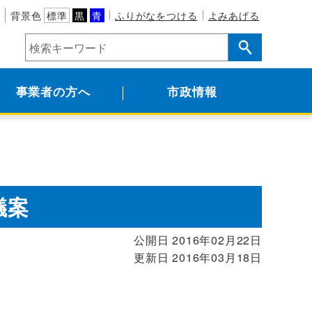
背景色
標準
黒
青
ふりがなをつける
よみあげる
事業者の方へ
市政情報
議案
公開日 2016年02月22日
更新日 2016年03月18日