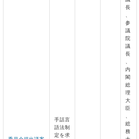
長
、
参
議
院
議
長
、
内
閣
総
理
大
臣
、
手話言
総
語法制
務
定を求
委員会提出議案
大