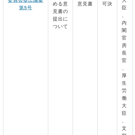
める意
意見書
可決
第5号
臣
見書の
、
提出に
内
ついて
閣
官
房
長
官
、
厚
生
労
働
大
臣
、
文