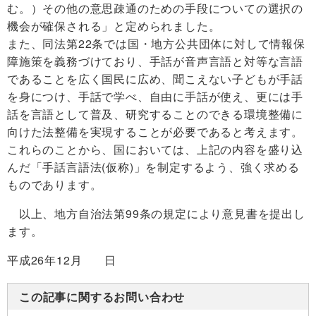
む。）その他の意思疎通のための手段についての選択の
機会が確保される」と定められました。
また、同法第22条では国・地方公共団体に対して情報保
障施策を義務づけており、手話が音声言語と対等な言語
であることを広く国民に広め、聞こえない子どもが手話
を身につけ、手話で学べ、自由に手話が使え、更には手
話を言語として普及、研究することのできる環境整備に
向けた法整備を実現することが必要であると考えます。
これらのことから、国においては、上記の内容を盛り込
んだ「手話言語法(仮称)」を制定するよう、強く求める
ものであります。
以上、地方自治法第99条の規定により意見書を提出し
ます。
平成26年12
月日
この記事に関するお問い合わせ