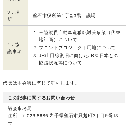
3．場
釜石市役所第1庁舎3階 議場
所
三陸縦貫自動車道移転対策事業（代替
地計画）について
4．協
フロントプロジェクト用地について
議事項
JR山田線復旧に向けたJR東日本との
協議状況等について
傍聴は本会議に準じて許可します。
この記事に関するお問い合わせ
議会事務局
住所：
〒026-8686 岩手県釜石市只越町3丁目9番13
号