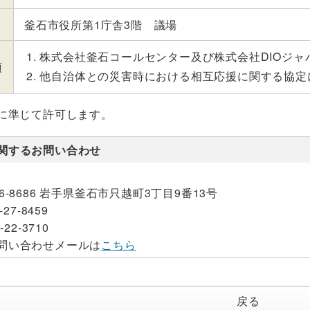
釜石市役所第1庁舎3階 議場
株式会社釜石コールセンター及び株式会社DIOジャ
項
他自治体との災害時における相互応援に関する協定
に準じて許可します。
関するお問い合わせ
26-8686 岩手県釜石市只越町3丁目9番13号
-27-8459
-22-3710
問い合わせメールは
こちら
戻る