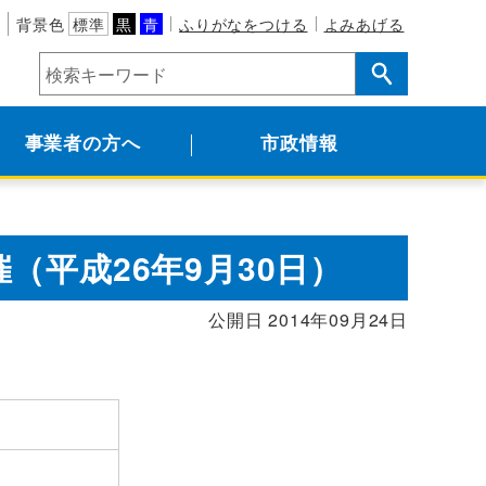
背景色
標準
黒
青
ふりがなをつける
よみあげる
事業者の方へ
市政情報
（平成26年9月30日）
公開日 2014年09月24日