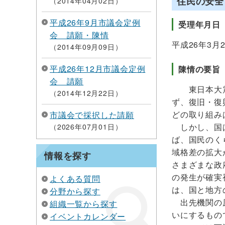
住民の安全
2014年04月02日
平成26年9月市議会定例
受理年月日
会 請願・陳情
平成26年3月
2014年09月09日
平成26年12月市議会定例
陳情の要旨
会 請願
東日本大震災
2014年12月22日
ず、復旧・復
どの取り組み
市議会で採択した請願
しかし、国は
2026年07月01日
ば、国民のく
域格差の拡大
情報を探す
さまざまな政
の発生が確実
よくある質問
は、国と地方
分野から探す
出先機関の原
組織一覧から探す
いにするもの
イベントカレンダー