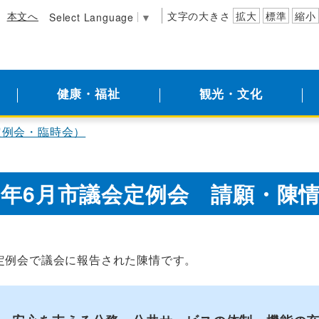
本文へ
文字の大きさ
拡大
標準
縮小
Select Language
▼
健康・福祉
観光・文化
定例会・臨時会）
6年6月市議会定例会 請願・陳
月定例会で議会に報告された陳情です。