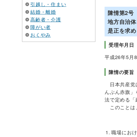
引越し・住まい
結婚・離婚
陳情第2号
高齢者・介護
地方自治体
障がい者
是正を求め
おくやみ
受理年月日
平成26年5月
陳情の要旨
日本共産党は
んぶん赤旗」
法で定める「
このことは、
職場にお