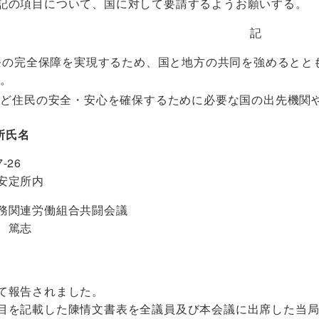
の項目について、国に対して要請するようお願いする。
記
条の完全保障を実現するため、国と地方の共同を強めるとと
と。
など住民の安全・安心を確保するために必要な国の出先機関
所氏名
-26
安定所内
務関連労働組合共闘会議
 篤志
て報告されました。
目を記載した陳情文書表を全議員及び本会議に出席した当