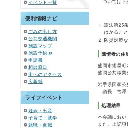
ついては下記
イベント一覧
便利情報ナビ
憲法第25
ごみの出し方
はかるこ
公共交通機関
防災対策
施設マップ
施設予約
陳情者の住
申請書
盛岡市紺屋町7
相談窓口
盛岡公共職業
市へのアクセス
広報紙
岩手県国家公
議長 古澤
ライフイベント
処理結果
妊娠・出産
本会議におい
子育て・就学
また、上記項
就職・退職