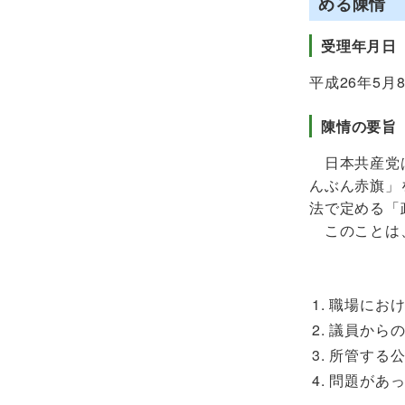
める陳情
受理年月日
平成26年5月
陳情の要旨
日本共産党は
んぶん赤旗」
法で定める「
このことは、
職場にお
議員から
所管する
問題があ