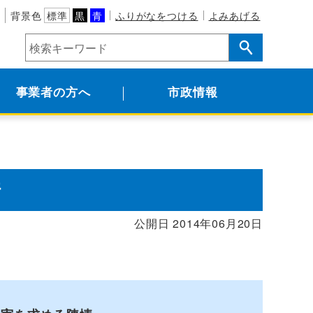
背景色
標準
黒
青
ふりがなをつける
よみあげる
事業者の方へ
市政情報
情
公開日 2014年06月20日