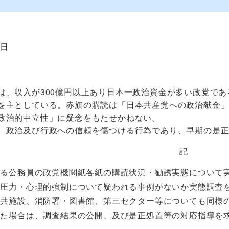
8日
、収入が300億円以上あり日本一政治資金が多い政党であ
を主としている。赤旗の購読は「日本共産党への政治献金
政治的中立性」に疑念をもたせかねない。
政治及び行政への信頼を傷つける行為であり、早期の是正
記
ける公務員の政党機関紙各紙の購読状況・勧誘実態について
の圧力・心理的強制について疑われる事例がないか実態調査
公共施設、消防署・図書館、第三セクター等についても同様
った場合は、調査結果の公開、及び是正処置等の対応指導を