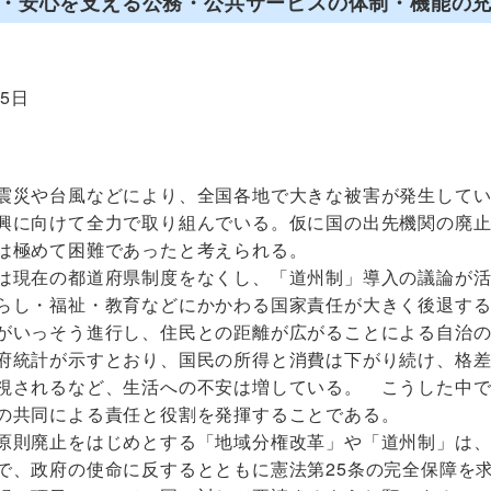
・安心を支える公務・公共サービスの体制・機能の
25日
や台風などにより、全国各地で大きな被害が発生してい
興に向けて全力で取り組んでいる。仮に国の出先機関の廃
は極めて困難であったと考えられる。
現在の都道府県制度をなくし、「道州制」導入の議論が活
らし・福祉・教育などにかかわる国家責任が大きく後退す
がいっそう進行し、住民との距離が広がることによる自治
府統計が示すとおり、国民の所得と消費は下がり続け、格
視されるなど、生活への不安は増している。 こうした中
の共同による責任と役割を発揮することである。
則廃止をはじめとする「地域分権改革」や「道州制」は、
で、政府の使命に反するとともに憲法第25条の完全保障