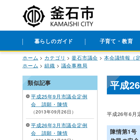
暮らしのガイド
子育て・教育
ホーム
カテゴリ
釜石市議会
本会議情報（
ホーム
組織
議会事務局
平成2
類似記事
平成25年9月市議会定例
会 請願・陳情
2013年09月26日
平成26年6
平成26年3月市議会定例
陳情第1号
会 請願・陳情