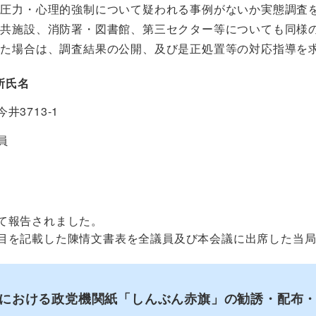
の圧力・心理的強制について疑われる事例がないか実態調査
公共施設、消防署・図書館、第三セクター等についても同様
った場合は、調査結果の公開、及び是正処置等の対応指導を
所氏名
井3713-1
員
て報告されました。
目を記載した陳情文書表を全議員及び本会議に出席した当
における政党機関紙「しんぶん赤旗」の勧誘・配布