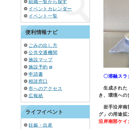
組織一覧から探す
イベントカレンダー
イベント一覧
便利情報ナビ
ごみの出し方
公共交通機関
施設マップ
施設予約
申請書
〇溶融スラ
相談窓口
生成された
市へのアクセス
き、環境への
広報紙
岩手沿岸南
ライフイベント
グ」の用途拡
沿岸南部ケイ
妊娠・出産