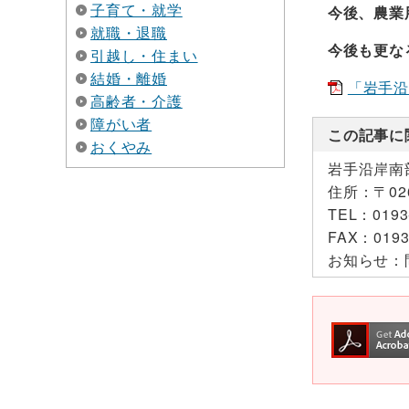
子育て・就学
今後、農業
就職・退職
今後も更なる
引越し・住まい
結婚・離婚
「岩手沿
高齢者・介護
障がい者
この記事に
おくやみ
岩手沿岸南
住所：
〒0
TEL：
0193
FAX：
0193
お知らせ：