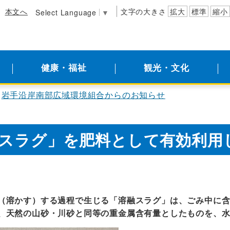
本文へ
文字の大きさ
拡大
標準
縮小
Select Language
▼
健康・福祉
観光・文化
岩手沿岸南部広域環境組合からのお知らせ
スラグ」を肥料として有効利用
（溶かす）する過程で生じる「溶融スラグ」は、ごみ中に
、天然の山砂・川砂と同等の重金属含有量としたものを、