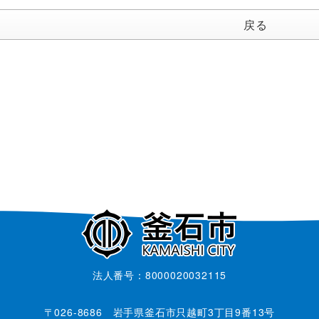
戻る
法人番号：8000020032115
〒026-8686 岩手県釜石市只越町3丁目9番13号