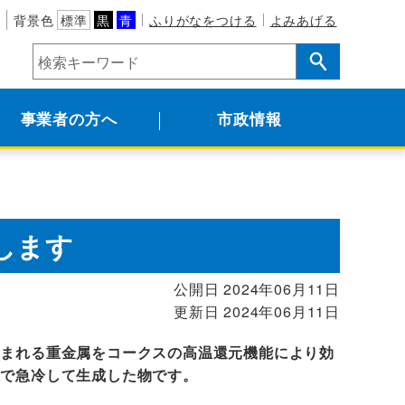
背景色
標準
黒
青
ふりがなをつける
よみあげる
事業者の方へ
市政情報
します
公開日 2024年06月11日
更新日 2024年06月11日
含まれる重金属をコークスの高温還元機能により効
水で急冷して生成した物です。