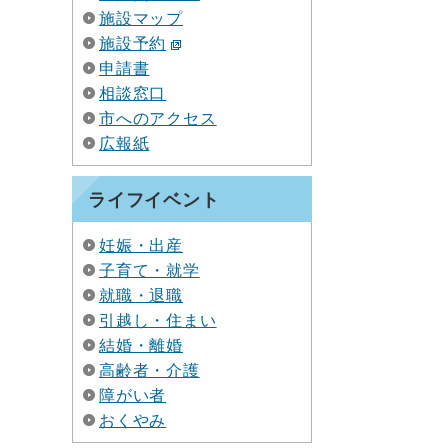
施設マップ
施設予約
申請書
相談窓口
市へのアクセス
広報紙
ライフイベント
妊娠・出産
子育て・就学
就職・退職
引越し・住まい
結婚・離婚
高齢者・介護
障がい者
おくやみ