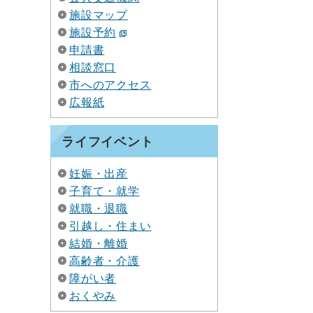
施設マップ
施設予約
申請書
相談窓口
市へのアクセス
広報紙
ライフイベント
妊娠・出産
子育て・就学
就職・退職
引越し・住まい
結婚・離婚
高齢者・介護
障がい者
おくやみ