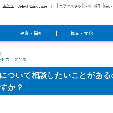
本文へ
文字の大きさ
拡大
標準
縮小
Select Language
▼
健康・福祉
観光・文化
健
ービス・遊び場
について相談したいことがある
すか？