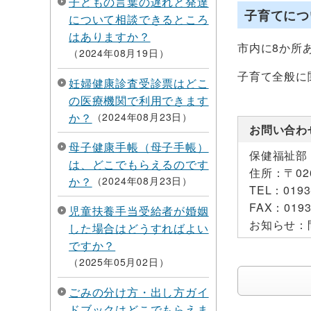
子どもの言葉の遅れと発達
子育てにつ
について相談できるところ
はありますか？
市内に8か所
2024年08月19日
子育て全般に
妊婦健康診査受診票はどこ
の医療機関で利用できます
か？
2024年08月23日
お問い合わ
母子健康手帳（母子手帳）
保健福祉部
は、どこでもらえるのです
住所：
〒0
か？
2024年08月23日
TEL：
0193
FAX：
0193
児童扶養手当受給者が婚姻
お知らせ：
した場合はどうすればよい
ですか？
2025年05月02日
ごみの分け方・出し方ガイ
ドブックはどこでもらえま