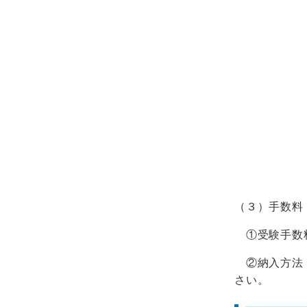
〇住民票
（ただし
〇卒業又
（受験資
〇実務従
（受験資
なお、試
（３）手数料
①受験手数料
②納入方法 
さい。