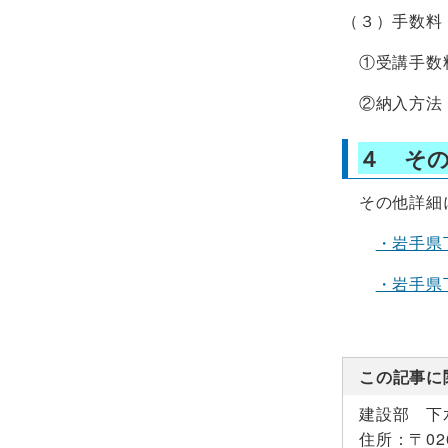
（３）手数料
①受講手数料
②納入方法
４ そ
その他詳細に
・岩手県
・岩手県
この記事に
建設部 下
住所：
〒0