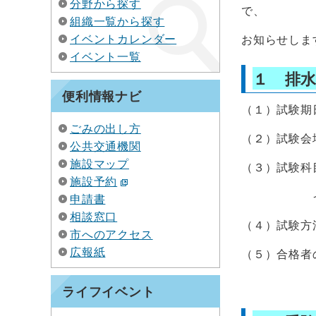
分野から探す
で、
組織一覧から探す
イベントカレンダー
お知らせしま
イベント一覧
１ 排
便利情報ナビ
（１）試験期日
ごみの出し方
（２）試験会
公共交通機関
施設マップ
（３）試験科
施設予約
イ 排水設
申請書
相談窓口
（４）試験方
市へのアクセス
広報紙
（５）合格者
ホームペ
ライフイベント