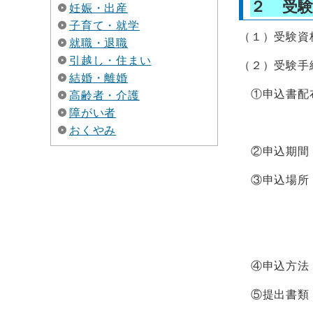
２ 受
妊娠・出産
子育て・就学
（１）受験
就職・退職
引越し・住まい
（２）受験手
結婚・離婚
①申込書配布
高齢者・介護
障がい者
※1 釜石
おくやみ
②申込期間 
③申込場
ただし、岩
岩手県内市
④申込方法 
⑤提出書類 