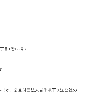
で
目1番38号）
て
るほか、公益財団法人岩手県下水道公社の