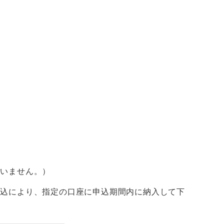
通
通
通
いません。）
込により、指定の口座に申込期間内に納入して下