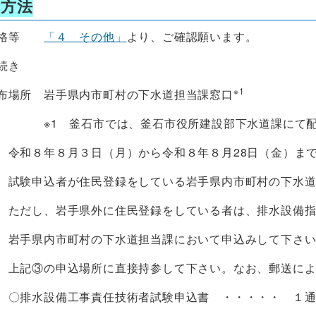
験方法
資格等
「４ その他」
より、ご確認願います。
続き
※1
場所 岩手県内市町村の下水道担当課窓口
市では、釜石市役所建設部下水道課にて配布しま
令和８年８月３日（月）から令和８年８月28日（金）ま
所
試験申込者が住民登録をしている岩手県内市町村の下水
手県外に住民登録をしている者は、排水設備指定工
町村の下水道担当課において申込みして下さい
上記③の申込場所に直接持参して下さい。なお、郵送によ
〇排水設備工事責任技術者試験申込書 ・・・・・ １