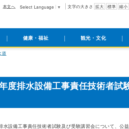
本文へ
文字の大きさ
拡大
標準
縮小
Select Language
▼
健康・福祉
観光・文化
水道
年度排水設備工事責任技術者試
水設備工事責任技術者試験及び受験講習会について、公益