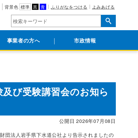
背景色
標準
黒
青
ふりがなをつける
よみあげる
事業者の方へ
市政情報
験及び受験講習会のお知ら
公開日 2026年07月08日
財団法人岩手県下水道公社より告示されましたの