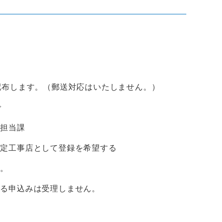
す。（郵送対応はいたしません。）
で
道担当課
事店として登録を希望する
。
る申込みは受理しません。
通