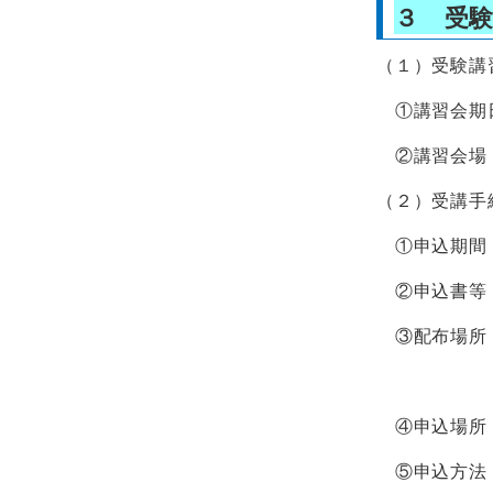
３ 受
（１）受験講
①講習会期日
②講習会場 
（２）受講手
①申込期間
②申込書等
③配布場所
※2 釜石
④申込場所
⑤申込方法