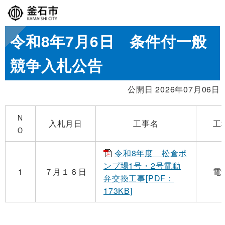
令和8年7月6日 条件付一般
競争入札公告
公開日 2026年07月06日
Ｎ
入札月日
工事名
工
Ｏ
令和8年度 松倉ポ
ンプ場1号・2号電動
1
７月１６日
電
弁交換工事[PDF：
173KB]