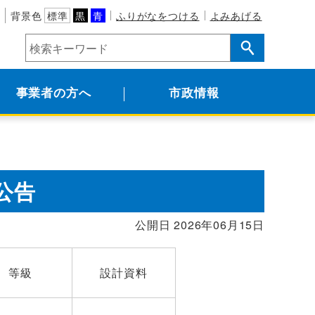
背景色
標準
黒
青
ふりがなをつける
よみあげる
事業者の方へ
市政情報
公告
公開日 2026年06月15日
等級
設計資料