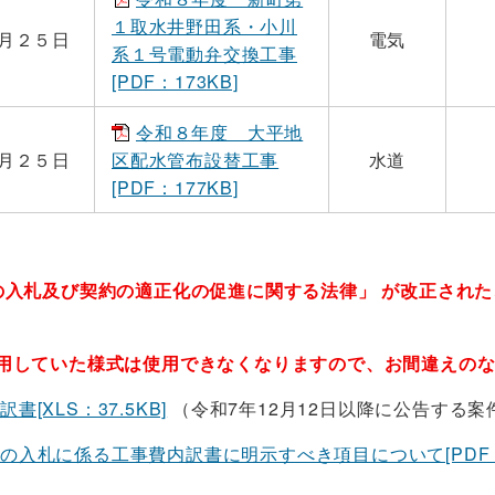
１取水井野田系・小川
月２５日
電気
系１号電動弁交換工事
[PDF：173KB]
令和８年度 大平地
月２５日
区配水管布設替工事
水道
[PDF：177KB]
の入札及び契約の適正化の促進に関する法律」 が改正され
していた様式は使用できなくなりますので、お間違えのな
書[XLS：37.5KB]
（令和7年12月12日以降に公告する案
の入札に係る工事費内訳書に明示すべき項目について[PDF：7