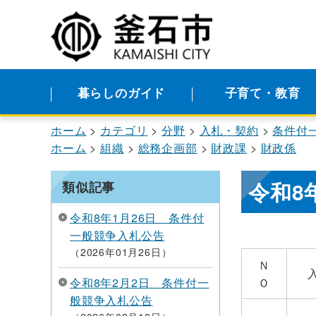
暮らしのガイド
子育て・教育
ホーム
カテゴリ
分野
入札・契約
条件付
ホーム
組織
総務企画部
財政課
財政係
令和8
類似記事
令和8年1月26日 条件付
一般競争入札公告
2026年01月26日
Ｎ
令和8年2月2日 条件付一
Ｏ
般競争入札公告