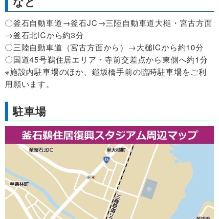
など
〇釜石自動車道→釜石JC→三陸自動車道大槌・宮古方面
→釜石北ICから約3分
〇三陸自動車道（宮古方面から）→大槌ICから約10分
〇国道45号鵜住居エリア・寺前交差点から東側へ約1分
※施設内駐車場のほか、鎧坂橋手前の臨時駐車場をご利
用願います。
駐車場