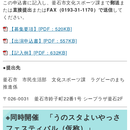
この申込書に記入し、釜石市文化スポーツ課まで
郵送
ま
たは
直接提出
または
FAX（0193-31-1170）で送信
して
ください。
【募集要項】[PDF：520KB]
【出演申込書】[PDF：557KB]
【記入例】[PDF：632KB]
●提出先
釜石市 市民生活部 文化スポーツ課 ラグビーのまち
推進係
〒026-0031 釜石市鈴子町22番1号 シープラザ釜石2F
※同時開催 「うのスタよいやっさ
フェスティバル（仮称）」