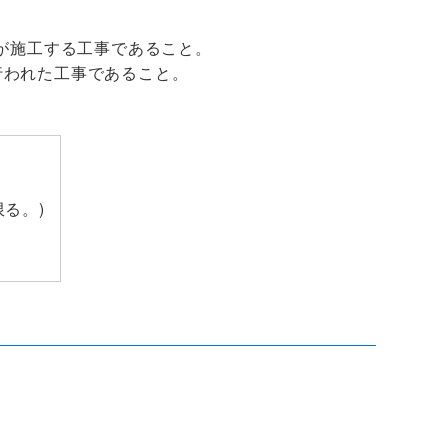
が施工する工事であること。
に行われた工事であること。
る。)