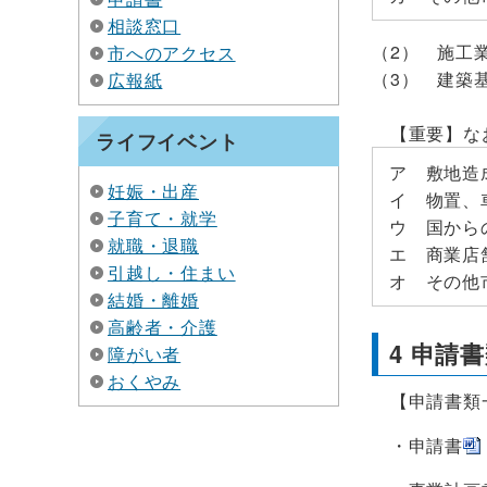
相談窓口
（2） 施工
市へのアクセス
（3） 建築
広報紙
【重要】なお
ライフイベント
ア 敷地造
妊娠・出産
イ 物置、
子育て・就学
ウ 国から
就職・退職
エ 商業店
引越し・住まい
オ その他
結婚・離婚
高齢者・介護
4 申請
障がい者
おくやみ
【申請書類
・申請書