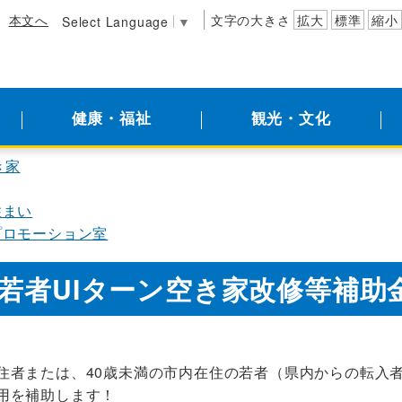
本文へ
文字の大きさ
拡大
標準
縮小
Select Language
▼
健康・福祉
観光・文化
き家
住まい
プロモーション室
若者UIターン空き家改修等補助
住者または、40歳未満の市内在住の若者（県内からの転入
用を補助します！