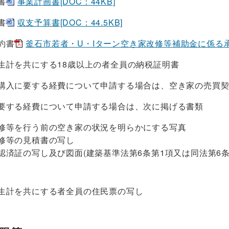
書
事業計画書[DOC：44KB]
書
収支予算書[DOC：44.5KB]
約書
釜石市若者・U・Iターン空き家改修等補助金に係る承諾・
計を共にする18歳以上の者全員の納税証明書
入に要する経費について申請する場合は、空き家の売買契
する経費について申請する場合は、次に掲げる書類
を行う前の空き家の状況を明らかにする写真
の見積書の写し
の写し及び図面(建築基準法第6条第1項又は同法第6条
計を共にする者全員の住民票の写し