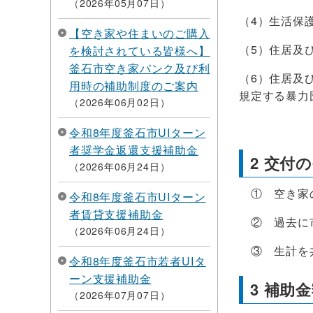
2026年05月07日
（4）生活保
【空き家や住まいのご購入
（5）住居及
を検討されている皆様へ】
釜石市空き家バンク及び利
（6）住居及
用時の補助制度のご案内
規定する暴力
2026年06月02日
令和8年度釜石市UIターン
者奨学金返還支援補助金
2 交付
2026年06月24日
① 空き家の
令和8年度釜石市UIターン
者賃貸支援補助金
② 過去に市
2026年06月24日
③ 生計を共
令和8年度釜石市若者UIタ
ーン支援補助金
3 補助
2026年07月07日