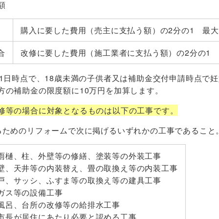
額
購入に要した費用（売主に支払う額）の2分の1 最大
合
改修に要した費用（施工業者に支払う額）の2分の
1日時点で、18歳未満の子供者又は補助金交付申請時点で
方の補助金の限度額に10万円を加算します。
修等の場合に対象となるものは以下の工事です。
るためのリフォームで次に掲げるいずれかの工事であること
雨樋、柱、外壁等の修繕、塗装等の外装工事
壁、天井等の内装替え、畳の取換え等の内装工事
戸、サッシ、ふすま等の取換え等の建具工事
ガス等の設備工事
風呂、台所の改修等の給排水工事
市長が居住にあたり必要と認める工事