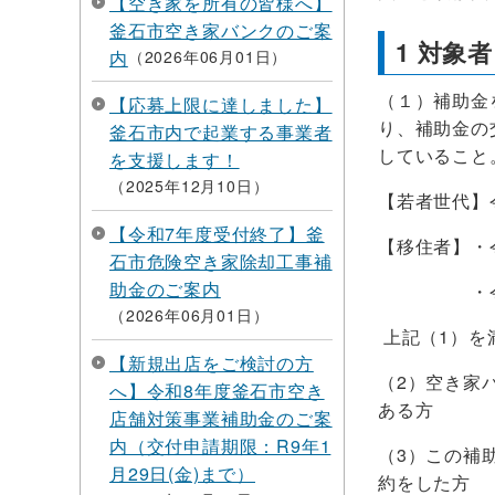
【空き家を所有の皆様へ】
釜石市空き家バンクのご案
1 対象者
内
2026年06月01日
（１）補助金
【応募上限に達しました】
り、補助金の
釜石市内で起業する事業者
していること
を支援します！
2025年12月10日
【若者世代】
【令和7年度受付終了】釜
【移住者】・
石市危険空き家除却工事補
助金のご案内
・令和8年
2026年06月01日
上記（1）を
【新規出店をご検討の方
（2）空き家
へ】令和8年度釜石市空き
ある方
店舗対策事業補助金のご案
内（交付申請期限：R9年1
（3）この補
月29日(金)まで）
約をした方