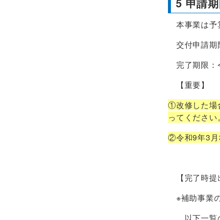
5 申請
本事業は予算
交付申請期限
完了期限：令
【重要】
①改修した場
ってください
②令和9年3
【完了時提
※補助事業の
以下一覧の他