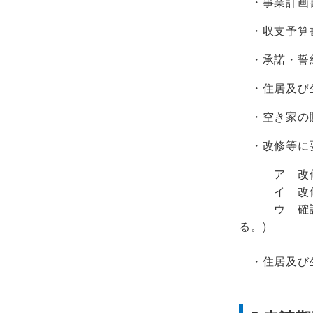
・事業計画
・収支予算
・承諾・誓
・住居及び生
・空き家の購
・改修等に要
ア 改修等
イ 改修等
ウ 確認済証
る。)
・住居及び生