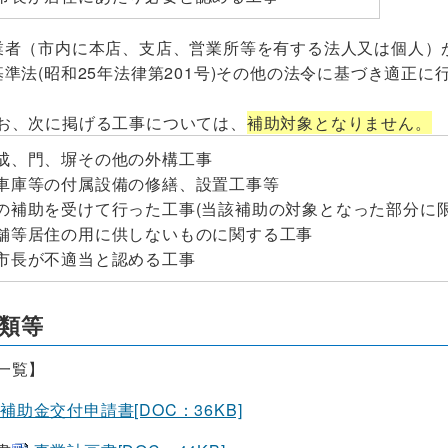
業者（市内に本店、支店、営業所等を有する法人又は個人）
基準法(昭和25年法律第201号)その他の法令に基づき適正
、次に掲げる工事については、
補助対象となりません。
成、門、塀その他の外構工事
車庫等の付属設備の修繕、設置工事等
の補助を受けて行った工事(当該補助の対象となった部分に限
舗等居住の用に供しないものに関する工事
市長が不適当と認める工事
書類等
一覧】
補助金交付申請書[DOC：36KB]