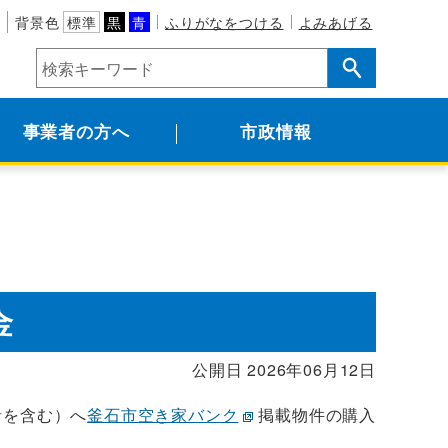
背景色
標準
黒
青
ふりがなをつける
よみあげる
事業者の方へ
市政情報
金
公開日 2026年06月12日
者を含む）へ
釜石市空き家バンク
掲載物件の購入