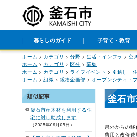
暮らしのガイド
子育て・教育
ホーム
カテゴリ
分野
生活・インフラ
空
ホーム
カテゴリ
区分
募集
ホーム
カテゴリ
ライフイベント
引越し・
ホーム
組織
総務企画部
オープンシティ・
釜石市
類似記事
釜石市産木材を利用する住
宅に対し助成します
2025年09月05日
県外からの移
費用と改修費