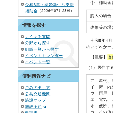
① 補助金
令和8年度結婚新生活支援
補助金
2026年07月23日
購入の場合
情報を探す
改修等の場
よくある質問
令和8年4月
分野から探す
のいずれか一
組織一覧から探す
イベントカレンダー
【重要】
改
イベント一覧
（1）居住す
便利情報ナビ
ア 屋根、
イ 床、内
ごみの出し方
ウ 雨戸、
公共交通機関
エ 電気、
施設マップ
オ 便所、
施設予約
カ その他
申請書