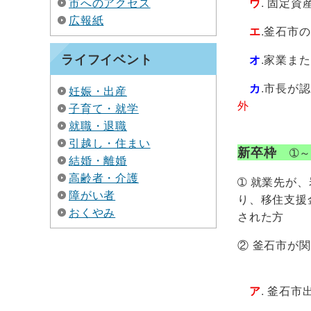
市へのアクセス
ウ
. 固定
広報紙
エ
.釜石市
ライフイベント
オ
.家業ま
カ
.市長が
妊娠・出産
外
子育て・就学
就職・退職
引越し・住まい
新卒枠
➀
結婚・離婚
高齢者・介護
➀ 就業先が
障がい者
り、移住支援
おくやみ
された方
② 釜石市が
ア
. 釜石