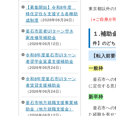
【募集開始】令和8年度
東京都以外の
移住定住を支援する各種助
（※ご自身が
成制度
2026年06月24日
釜石市若者UIターン空き
１.補
家改修等補助金
件】のどち
2026年06月12日
令和8年度釜石市UIターン
【転入前要
者奨学金返還支援補助金
2026年06月24日
一般枠
令和8年度釜石市UIターン
釜石市への転
者賃貸支援補助金
に定住する意
2026年06月24日
新卒枠
釜石市地方就職支援事業補
釜石市への転
助金（地方就職支援金）
た経験を有せ
2026年06月12日