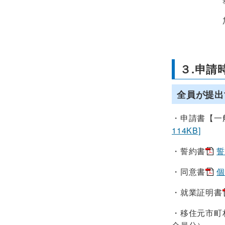
加算額（申
３.申
全員が提出
・申請書【一
114KB]
・誓約書
誓
・
同意書
個
・就業証明書
・移住元市町