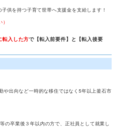
満の子供を持つ子育て世帯へ支援金を支給します！
い）
降に転入した方
で【転入前要件】と【転入後要
勤や出向など一時的な移住ではなく5年以上釜石市
等の卒業後３年以内の方で、正社員として就業し