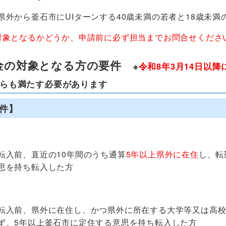
県外から釜石市にUIターンする40歳未満の若者と18歳未
対象となるかどうか、申請前に必ず担当までお問合せくださ
助金の対象となる方の要件
※
令和8年3月14日以
らも満たす必要があります
件】
入前、直近の10年間のうち通算
5年以上県外に在住
し、転
思を持ち転入した方
入前、県外に在住し、かつ県外に所在する大学等又は高校
ず、5年以上釜石市に定住する意思を持ち転入した方