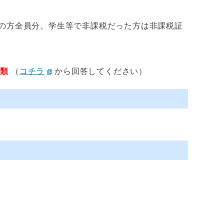
上の方全員分。学生等で非課税だった方は非課税証
書類
（
コチラ
から回答してください）