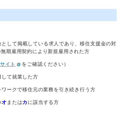
象として掲載している求人であり、移住支援金の対
の無期雇用契約により新規雇用された方
サイト
をご確認ください）
用して就業した方
レワークで移住元の業務を引き続き行う方
つ
オ
または
カ
に該当する方