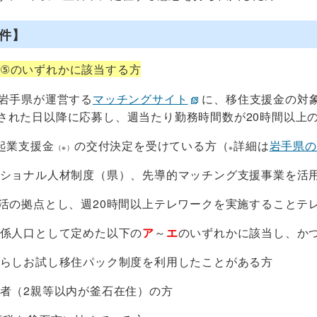
件】
～⑤のいずれかに該当する方
、岩手県が運営する
マッチングサイト
に、移住支援金の対
された日以降に応募し、週当たり勤務時間数が20時間以上
に起業支援金
の交付決定を受けている方（
詳細は
岩手県の
（※）
※
ッショナル人材制度（県）、先導的マッチング支援事業を活
生活の拠点とし、週20時間以上テレワークを実施することテ
関係人口として定めた以下の
ア
～
エ
のいずれかに該当し、か
暮らしお試し移住パック制度を利用したことがある方
身者（2親等以内が釜石在住）の方