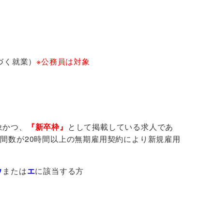
づく就業）
※公務員は対象
象かつ、
『新卒枠』
として掲載している求人であ
間数が20時間以上の無期雇用契約により新規雇用
ウ
または
エ
に該当する方