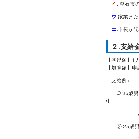
イ
. 釜石
ウ
.家業ま
エ
.市長が
２.支
【基礎額】1
【加算額】申
支給例）
➀ 35歳男
中。
基礎額（
② 25歳男
基礎額（