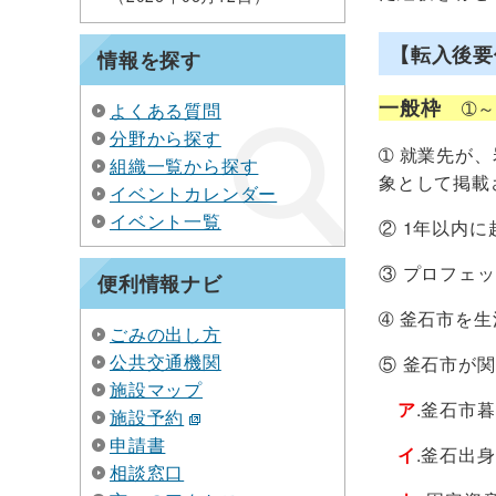
【転入後要
情報を探す
一般枠
➀
よくある質問
分野から探す
➀ 就業先が
組織一覧から探す
象として掲載
イベントカレンダー
イベント一覧
② 1年以内
③ プロフェ
便利情報ナビ
➃ 釜石市を
ごみの出し方
公共交通機関
⑤ 釜石市が
施設マップ
ア
.釜石市
施設予約
申請書
イ
.釜石出
相談窓口