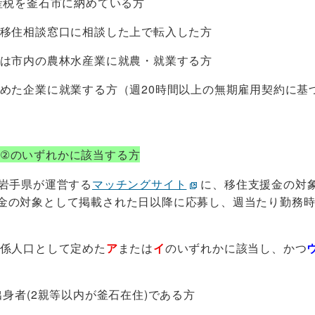
資産税を釜石市に納めている方
の移住相談窓口に相談した上で転入した方
たは市内の農林水産業に就農・就業する方
認めた企業に就業する方（週20時間以上の無期雇用契約に基
～②のいずれかに該当する方
、岩手県が運営する
マッチングサイト
に、移住支援金の対
金の対象として掲載された日以降に応募し、週当たり勤務時
関係人口として定めた
ア
または
イ
のいずれかに該当し、かつ
市出身者(2親等以内が釜石在住)である方