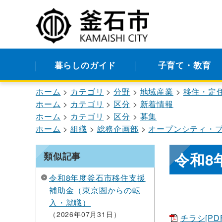
暮らしのガイド
子育て・教育
ホーム
カテゴリ
分野
地域産業
移住・定
ホーム
カテゴリ
区分
新着情報
ホーム
カテゴリ
区分
募集
ホーム
組織
総務企画部
オープンシティ・
令和8
類似記事
令和8年度釜石市移住支援
補助金（東京圏からの転
入・就職）
2026年07月31日
チラシ[PDF