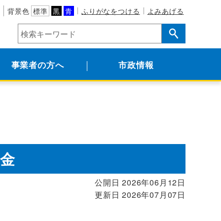
背景色
標準
黒
青
ふりがなをつける
よみあげる
事業者の方へ
市政情報
助金
公開日 2026年06月12日
更新日 2026年07月07日