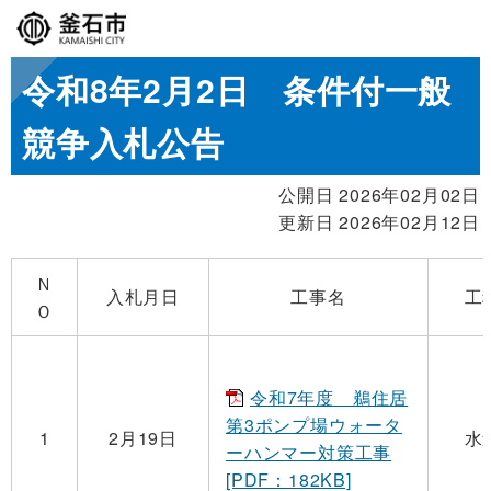
令和8年2月2日 条件付一般
競争入札公告
公開日 2026年02月02日
更新日 2026年02月12日
Ｎ
入札月日
工事名
工
Ｏ
令和7年度 鵜住居
第3ポンプ場ウォータ
1
2月19日
水
ーハンマー対策工事
[PDF：182KB]