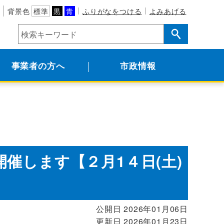
背景色
標準
黒
青
ふりがなをつける
よみあげる
事業者の方へ
市政情報
催します【２月1４日(土)
公開日 2026年01月06日
更新日 2026年01月23日