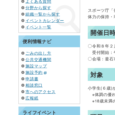
よくある質問
分野から探す
スポーツ庁「
組織一覧から探す
体力の保持・
イベントカレンダー
イベント一覧
開催日
便利情報ナビ
〇令和８年２
受付開始：午
ごみの出し方
〇会場：釜石
公共交通機関
施設マップ
施設予約
対象
申請書
相談窓口
小学生(６歳
市へのアクセス
※体調の優れ
広報紙
※18歳未満
ライフイベント