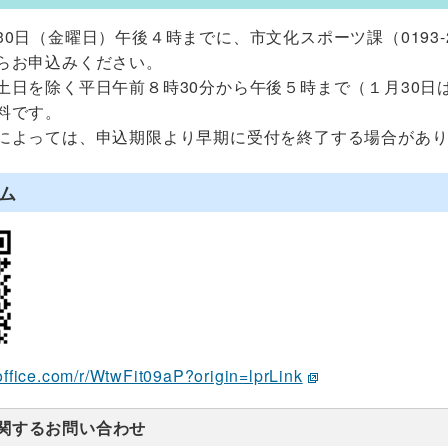
0日（金曜日）午後４時までに、市文化スポーツ課（0193-
らお申込みください。
土日を除く平日午前８時30分から午後５時まで（１月30日
料です。
によっては、申込期限より早期に受付を終了する場合があ
ム
.office.com/r/WtwFit09aP?origin=lprLink
関するお問い合わせ