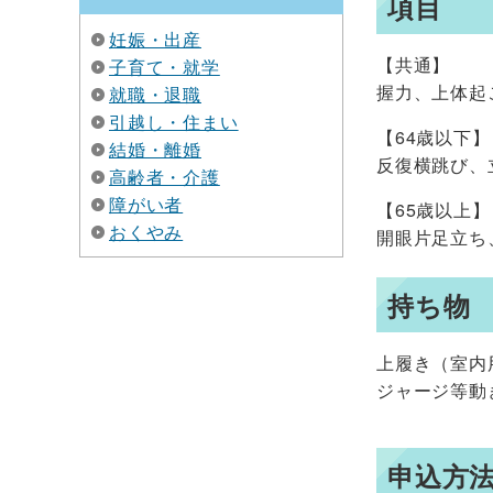
項目
妊娠・出産
【共通】
子育て・就学
握力、上体起
就職・退職
引越し・住まい
【64歳以下】
結婚・離婚
反復横跳び、
高齢者・介護
障がい者
【65歳以上】
おくやみ
開眼片足立ち
持ち物
上履き（室内
ジャージ等動
申込方