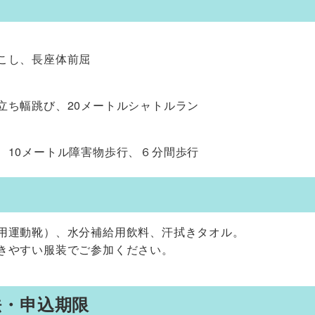
こし、長座体前屈
立ち幅跳び、20メートルシャトルラン
、10メートル障害物歩行、６分間歩行
用運動靴）、水分補給用飲料、汗拭きタオル。
きやすい服装でご参加ください。
法・申込期限