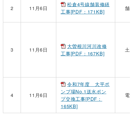
松倉4号線舗装修繕
2
11月6日
舗
工事[PDF：171KB]
大曽根川河川改修
3
11月6日
土
工事[PDF：167KB]
令和7年度 大平ポ
ンプ場No.1送水ポン
4
11月6日
電
プ交換工事[PDF：
165KB]