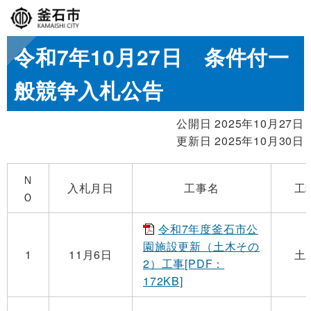
令和7年10月27日 条件付一
般競争入札公告
公開日 2025年10月27日
更新日 2025年10月30日
Ｎ
入札月日
工事名
工
Ｏ
令和7年度釜石市公
園施設更新（土木その
1
11月6日
土
2）工事[PDF：
172KB]