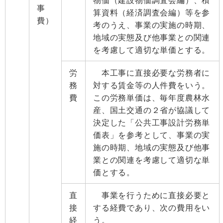
事
算資料（経済調査会編）等を参
費）
考のうえ、事業の実施の時期、
地域の実態及び他事業との関連
を考慮して適切な単価とする。
労
本工事に直接必要な労務者に
務
対する賃金等の人件費をいう。
費
この労務単価は、毎年度農林水
産、国土交通の２省が協議して
決定した「公共工事設計労務単
価表」を参考として、事業の実
施の時期、地域の実態及び他事
業との関連を考慮して適切な単
価とする。
直
事業を行うために直接必要と
接
する経費であり、次の費用をい
経
う。