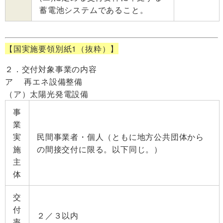
蓄電池システムであること。
【国実施要領別紙1（抜粋）】
２．交付対象事業の内容
ア 再エネ設備整備
（ア）太陽光発電設備
事
業
実
民間事業者・個人（ともに地方公共団体から
施
の間接交付に限る。以下同じ。）
主
体
交
付
２／３以内
率