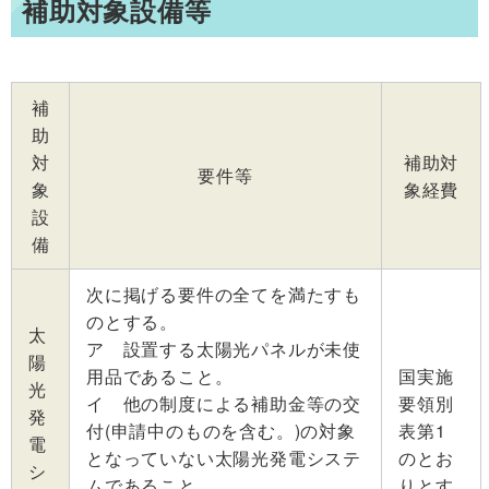
補助対象設備等
補
助
対
補助対
要件等
象
象経費
設
備
次に掲げる要件の全てを満たすも
のとする。
太
ア 設置する太陽光パネルが未使
陽
用品であること。
国実施
光
イ 他の制度による補助金等の交
要領別
発
付(申請中のものを含む。)の対象
表第1
電
となっていない太陽光発電システ
のとお
シ
ムであること。
りとす