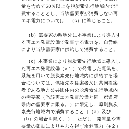
量を含めて50％以上を脱炭素先行地域内で消
費することとし、当該需要家が消費しない再
エネ電力については、（c）に準じること。
（b）需要家の敷地外に本事業により導入す
る再エネ発電設備で発電する電力を、自営線
により当該需要家に供給して消費すること。
（c）本事業により脱炭素先行地域に導入し
た再エネ発電設備（※１）で発電した電気を、
系統を用いて脱炭素先行地域内に供給する場
合については、供給先を提案者又は共同提案
者である地方公共団体内の脱炭素先行地域内
の需要家（当該再エネ発電設備と同一都道府
県内の需要家に限る。）に限定し、原則脱炭
素先行地域内で消費すること（（a）及び
（b）の場合を除く。）。ただし、発電量や需
要量の変動によりやむを得ず余剰電力（※２）