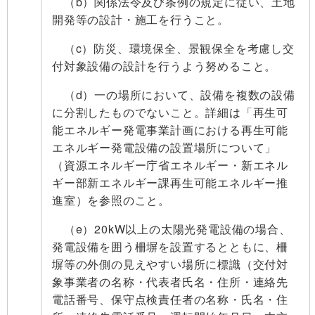
（b）関係法令及び条例の規定に従い、土地
開発等の設計・施工を行うこと。
（c）防災、環境保全、景観保全を考慮し交
付対象設備の設計を行うよう努めること。
（d）一の場所において、設備を複数の設備
に分割したものでないこと。詳細は「再生可
能エネルギー発電事業計画における再生可能
エネルギー発電設備の設置場所について」
（資源エネルギー庁省エネルギー・新エネル
ギー部新エネルギー課再生可能エネルギー推
進室）を参照のこと。
（e）20kW以上の太陽光発電設備の場合、
発電設備を囲う柵塀を設置するとともに、柵
塀等の外側の見えやすい場所に標識（交付対
象事業者の名称・代表者氏名・住所・連絡先
電話番号、保守点検責任者の名称・氏名・住