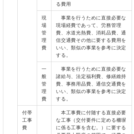
る費用
現
事業を行うために直接必要な
場
現場経費であって、労務管理
管
費、水道光熱費、消耗品費、通
理
信交通費その他に要する費用を
費
いい、類似の事業を参考に決定
する。
一
事業を行うために直接必要な
般
諸給与、法定福利費、修繕維持
管
費、事務用品費、通信交通費を
理
いい、類似の事業を参考に決定
費
する。
付帯
本工事費に付随する直接必要
工事
な工事（交付要件に定める柵塀
費
に係る工事を含む。）に要する