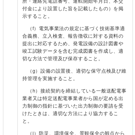
所・連絡先電話番号、運転開始年月日、本交
付金により設置した旨を記載したもの）を掲
示すること。
（f）電気事業法の規定に基づく技術基準適
合義務、立入検査、報告徴収に対する資料の
提出に対応するため、発電設備の設計図書や
竣工試験データを含む完成図書を作成し、適
切な方法で管理及び保存すること。
（g）設備の設置後、適切な保守点検及び維
持管理を実施すること。
（h）接続契約を締結している一般送配電事
業者又は特定送配電事業者から国が定める出
力制御の指針に基づいた出力制御の要請を受
けたときは、適切な方法により協力するこ
と。
（i）防災、環境保全、景観保全の観点から