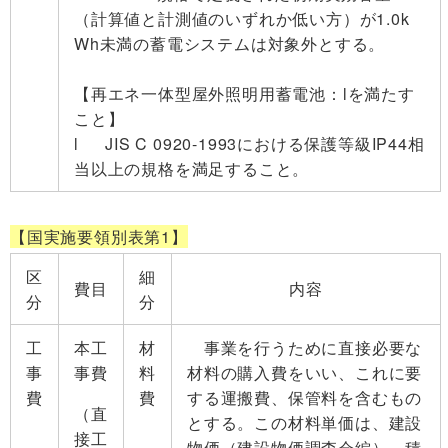
（計算値と計測値のいずれか低い方）が1.0k
Wh未満の蓄電システムは対象外とする。
【再エネ一体型屋外照明用蓄電池：lを満たす
こと】
l JIS C 0920-1993における保護等級IP44相
当以上の規格を満足すること。
【国実施要領別表第1】
区
細
費目
内容
分
分
工
本工
材
事業を行うために直接必要な
事
事費
料
材料の購入費をいい、これに要
費
費
する運搬費、保管料を含むもの
（直
とする。この材料単価は、建設
接工
物価（建設物価調査会編）、積