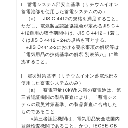
i 蓄電システム部安全基準（リチウムイオン
蓄電池部を使用した蓄電システムのみ）
（a） JIS C 4412の規格を満足すること。
ただし、電気製品認証協議会が定めるJIS C 4
412適用の猶予期間中は、JIS C 4412－1若し
くは
JIS C 4412－2※の規格も可とする。
※JIS C4412-2における要求事項の解釈等は
「電気用品の技術基準の解釈 別表第八」に準
拠すること。
j 震災対策基準（リチウムイオン蓄電池部を
使用した蓄電システムのみ）
（a） 蓄電容量10kWh未満の蓄電池は、第
三者認証機関の製品審査により、
「蓄電シス
テムの震災対策基準」の製品審査に合格した
ものであること
※第三者認証機関は、電気用品安全法国内
登録検査機関であること、かつ、IECEE-CB