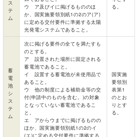
ス
ウ ア及びイに掲げるもののほ
る。
テ
か、国実施要領別紙1の2のア(ア)
ム
に定める交付要件に準拠する太陽
光発電システムであること。
次に掲げる要件の全てを満たすも
のとする。
ア 設置された場所に固定される
蓄電池であること。
蓄
イ 設置する蓄電池が未使用品で
国実施
電
あること。
要領別
池
ウ 他の制度による補助金等の交
表第1
シ
付(申請中のものを含む。)の対象
のとお
ス
となっていない蓄電池であるこ
りとす
テ
と。
る。
ム
エ アからウまでに掲げるものの
ほか、国実施要領別紙1の2のイ
(エ)に定める交付要件に準拠する