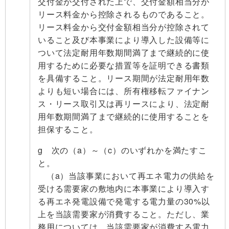
交付金が交付された上で、交付金額相当分が
リース料金から控除されるものであること。
リース料金から交付金額相当分が控除されて
いること及び本事業により導入した設備等に
ついて法定耐用年数期間満了まで継続的に使
用するために必要な措置等を証明できる書類
を具備すること。リース期間が法定耐用年数
よりも短い場合には、所有権移転ファイナン
ス・リース取引又は再リースにより、法定耐
用年数期間満了まで継続的に使用することを
担保すること。
g 次の（a）～（c）のいずれかを満たすこ
と。
（a）当該事業において再エネ電力の供給を
受ける需要家の敷地内に本事業により導入す
る再エネ発電設備で発電する電力量の30%以
上を当該需要家が消費すること。ただし、業
務用については、当該需要家が消費する電力