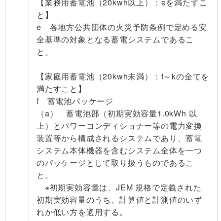
【業務用蓄電池（20kwh以上）：eを満たすこ
と】
e 各地方公共団体の火災予防条例で定める安
全基準の対象となる蓄電システムであるこ
と。
【家庭用蓄電池（20kwh未満）：f～kの全てを
満たすこと】
f 蓄電池パッケージ
（a） 蓄電池部（初期実効容量1.0kWh 以
上）とパワーコンディショナー等の電力変換
装置等から構成されるシステムであり、蓄電
システム本体機器を含むシステム全体を一つ
のパッケージとして取り扱うものであるこ
と。
※初期実効容量は、JEM 規格で定義された
初期実効容量のうち、計算値と計測値のいず
れか低い方を適用する。