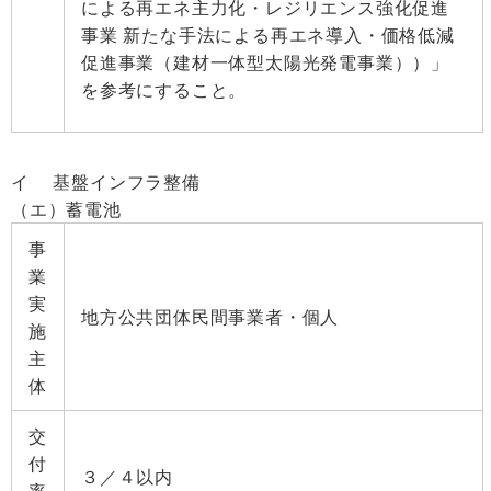
による再エネ主力化・レジリエンス強化促進
事業 新たな手法による再エネ導入・価格低減
促進事業（建材一体型太陽光発電事業））」
を参考にすること。
イ 基盤インフラ整備
（エ）蓄電池
事
業
実
地方公共団体民間事業者・個人
施
主
体
交
付
３／４以内
率