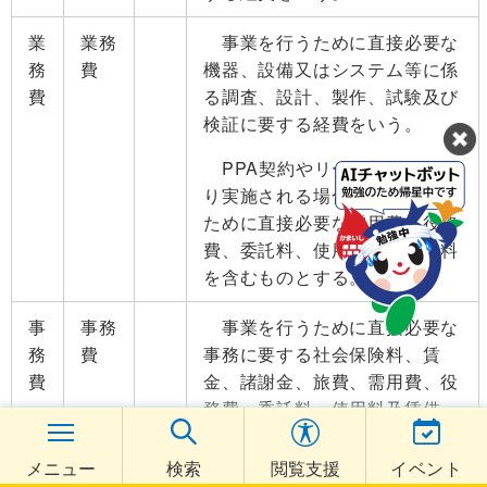
業
業務
事業を行うために直接必要な
務
費
機器、設備又はシステム等に係
費
る調査、設計、製作、試験及び
検証に要する経費をいう。
PPA契約やリース契約等によ
り実施される場合、事業を行う
ために直接必要な需用費、役務
費、委託料、使用料及び賃借料
を含むものとする。
事
事務
事業を行うために直接必要な
務
費
事務に要する社会保険料、賃
費
金、諸謝金、旅費、需用費、役
務費、委託料、使用料及賃借
料、消耗品費及び備品購入費を
いう。
メニュー
検索
閲覧支援
イベント