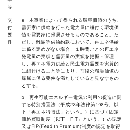
等
交
a 本事業によって得られる環境価値のうち、
付
需要家に供給を行った電力量に紐付く環境価
要
値を需要家に帰属させるものであること。た
件
だし、離島等供給約款において、再エネ供給
に係る定めがない場合、１時間ごとの再エネ
発電量の実績と需要量の実績を把握・管理
し、再エネ電力供給と民生電力需要を実質的
に紐付けること等により、前段の環境価値の
帰属に係る要件を満たしていると見なすもの
とする。
b 再生可能エネルギー電気の利用の促進に関
する特別措置法（平成23年法律第108号。以
下「再エネ特措法」という。）に基づく固定
価格買取制度（以下「FIT」という。）の認定
又はFIP(Feed in Premium)制度の認定を取得