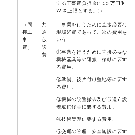
する工事費負担金(1.35 万円/k
W を上限とする。)）
（間
共
事業を行うために直接必要な
接工
通
現場経費であって、次の費用を
事
仮
いう。
費）
設
①事業を行うために直接必要な
費
機械器具等の運搬、移動に要す
る費用、
②準備、後片付け整地等に要す
る費用、
③機械の設置撤去及び仮道布設
現道補修等に要する費用、
④技術管理に要する費用、
⑤交通の管理、安全施設に要す