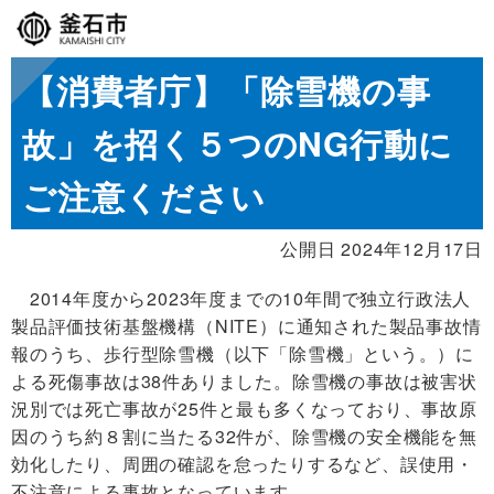
【消費者庁】「除雪機の事
故」を招く５つのNG行動に
ご注意ください
公開日 2024年12月17日
2014年度から2023年度までの10年間で独立行政法人
製品評価技術基盤機構（NITE）に通知された製品事故情
報のうち、歩行型除雪機（以下「除雪機」という。）に
よる死傷事故は38件ありました。除雪機の事故は被害状
況別では死亡事故が25件と最も多くなっており、事故原
因のうち約８割に当たる32件が、除雪機の安全機能を無
効化したり、周囲の確認を怠ったりするなど、誤使用・
不注意による事故となっています。