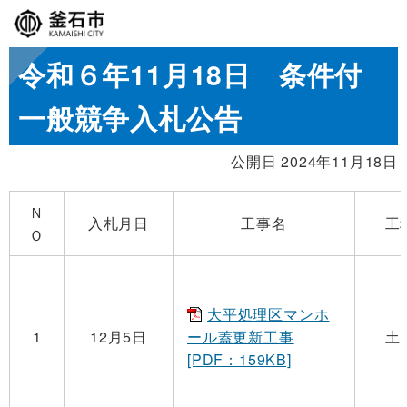
令和６年11月18日 条件付
一般競争入札公告
公開日 2024年11月18日
Ｎ
入札月日
工事名
工
Ｏ
大平処理区マンホ
1
12月5日
ール蓋更新工事
土
[PDF：159KB]