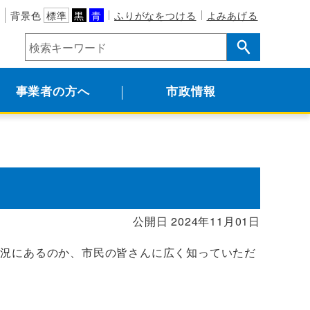
背景色
標準
黒
青
ふりがなをつける
よみあげる
事業者の方へ
市政情報
】
公開日 2024年11月01日
状況にあるのか、市民の皆さんに広く知っていただ