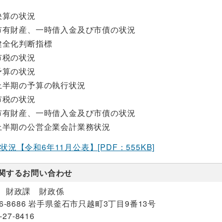
決算の状況
市有財産、一時借入金及び市債の状況
健全化判断指標
市税の状況
予算の状況
上半期の予算の執行状況
市税の状況
市有財産、一時借入金及び市債の状況
上半期の公営企業会計業務状況
況【令和6年11月公表】[PDF：555KB]
関するお問い合わせ
 財政課 財政係
26-8686 岩手県釜石市只越町3丁目9番13号
-27-8416