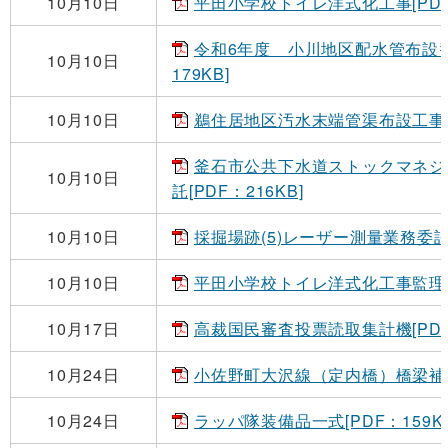
10月10日
平田小学校トイレ洋式化工事[PDF：
令和6年度 小川地区配水管布設替
10月10日
179KB]
10月10日
鵜住居地区汚水末端管渠布設工事（私
釜石市公共下水道ストックマネジ
10月10日
託[PDF：216KB]
10月10日
採掘場跡(5)レーザー測量業務委託[P
10月10日
平田小学校トイレ洋式化工事監理業務
10月17日
高裁国民審査投票読取集計機[PDF：
10月24日
小佐野町大沢線（定内橋）橋梁補修工
10月24日
ラッパ隊装備品一式[PDF：159KB