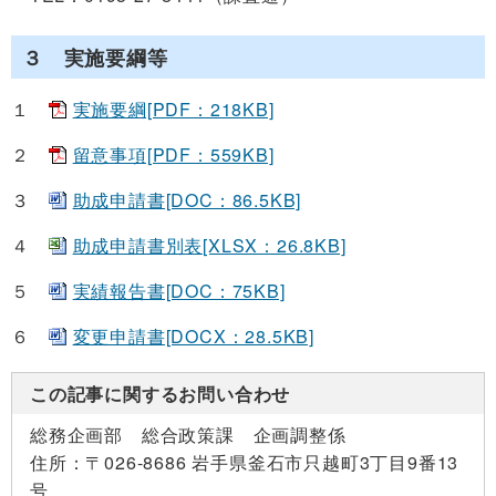
３ 実施要綱等
１
実施要綱[PDF：218KB]
２
留意事項[PDF：559KB]
３
助成申請書[DOC：86.5KB]
４
助成申請書別表[XLSX：26.8KB]
５
実績報告書[DOC：75KB]
６
変更申請書[DOCX：28.5KB]
この記事に関するお問い合わせ
総務企画部 総合政策課 企画調整係
住所：
〒026-8686 岩手県釜石市只越町3丁目9番13
号