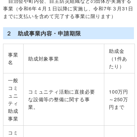
自治会や町内会、自主防災組織などの団体が実施する
事業（令和6年４月１日以降に実施し、令和7年３月31日
までに支払いを含めて完了する事業に限ります）
２ 助成事業内容・申請期限
助成金
事業
助成対象事業
（1件あ
名
たり）
一般
コミ
コミュニティ活動に直接必要
100万円
ュニ
な設備等の整備に関する事
～250万
ティ
業。
円まで
助成
事業
コミ