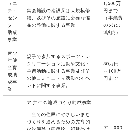
ュニ
1,500万
ティ
集会施設の建設又は大規模修
円まで
セン
繕、及びその施設に必要な備
（事業費
ター
品の整備に関する事業。
の5分の
助成
3以内）
事業
青少
親子で参加するスポーツ・レ
年健
クリエーション活動や文化・
30万円
全育
学習活動に関する事業及びそ
～100万
成助
の他コミュニティ活動のイベ
円まで
成事
ントに関する事業。
業
ア.共生の地域づくり助成事業
全ての住民にやさしいまち
づくりを進めるための先導的
ア.1,000
な設備等（建築物、消耗品は